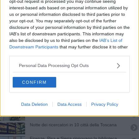
opt-out request is processed you may continue seeing
Unistrasi in carcere per i detenuti
interest-based ads based on personal information utilized by
us or personal information disclosed to third parties prior to
Un tesoro nella campagna toscana.
your opt-out. You may separately opt-out of the further
disclosure of your personal information by third parties on the
Scienziate scoprono nuovo liquido cerebrospinale
IAB’s list of downstream participants. This information may
also be disclosed by us to third parties on the
IAB’s List of
Firenze, Siena e Pisa al top degli Atenei italiani
Downstream Participants
that may further disclose it to other
third parties.
Studenti toscani a scuola di stili di vita
Personal Data Processing Opt Outs
Aumentano le borse per specializzandi in
medicina
CONFIRM
Maratona toscana della ricerca con la Bright-
Night
Notte dei ricercatori record nell'anno del Covid
Data Deletion
Data Access
Privacy Policy
Esami di italiano in carcere a Porto Azzurro
​Notte dei ricercatori in 10 città della Toscana
Firenze, Pisa e Siena rinnovano la biblioteca