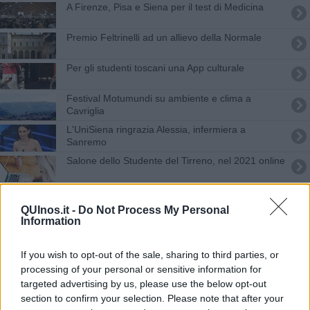
A Firenze, Pisa e Siena per il test di Medicina
Premio Feltrinelli ad un allievo della Normale
​Per gli studenti toscani una App culturale
Festival Motumundi su ambiente e clima a
Cavriglia
L'UniSiena ringrazia Alessia, infermiera a
Sanremo
Salone dello Studente del Tirreno, nel 2021 online
Lorenzo Baglioni in concerto per la Bright night
QUInos.it -
Do Not Process My Personal
Information
Orienta il tuo futuro, Alberghiero a Livorno
Studenti e inclusività, premiazione dei progetti
If you wish to opt-out of the sale, sharing to third parties, or
processing of your personal or sensitive information for
Università, il Career Day torna in presenza
targeted advertising by us, please use the below opt-out
section to confirm your selection. Please note that after your