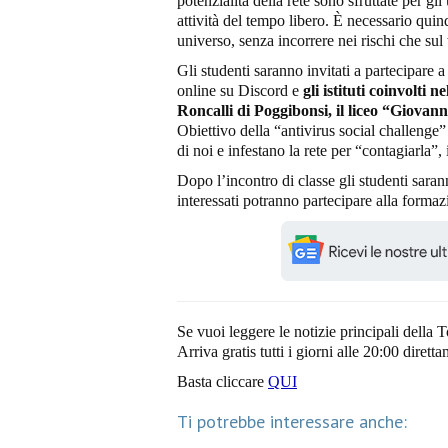
potenzialità della rete sono sfruttate per gli
attività del tempo libero. È necessario qui
universo, senza incorrere nei rischi che su
Gli studenti saranno invitati a partecipare 
online su Discord e
gli istituti coinvolti 
Roncalli di Poggibonsi, il liceo “Giovan
Obiettivo della “antivirus social challenge”
di noi e infestano la rete per “contagiarla”
Dopo l’incontro di classe gli studenti sarann
interessati potranno partecipare alla forma
Se vuoi leggere le notizie principali della T
Arriva gratis tutti i giorni alle 20:00 dirett
Basta cliccare
QUI
Ti potrebbe interessare anche: