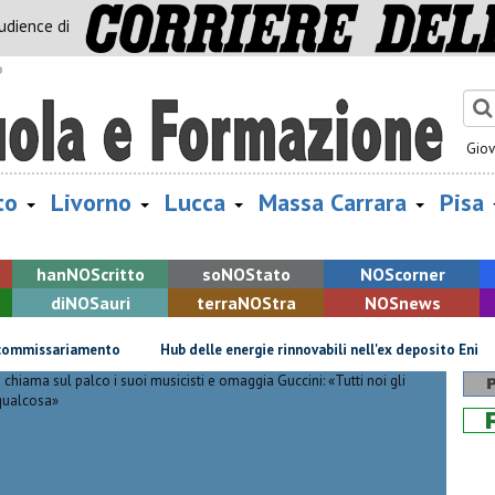
audience di
o
Gio
to
Livorno
Lucca
Massa Carrara
Pisa
han
NOS
critto
so
NOS
tato
NOS
corner
di
NOS
auri
terra
NOS
tra
NOS
news
missariamento
Hub delle energie rinnovabili nell'ex deposito Eni
Co