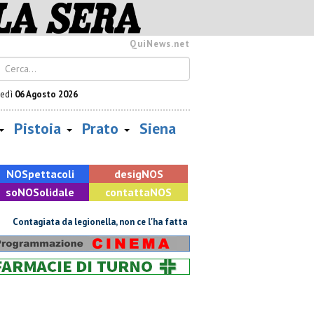
QuiNews.net
vedì
06 Agosto 2026
Pistoia
Prato
Siena
NOS
pettacoli
desig
NOS
so
NOS
olidale
contatta
NOS
ntagiata da legionella, non ce l'ha fatta
Retiambiente, il dopo Fortini