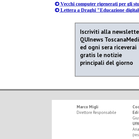
Vecchi computer rigenerati per gli st
Lettera a Draghi "Educazione digital
Iscriviti alla newslette
QUInews ToscanaMed
ed ogni sera riceverai
gratis le notizie
principali del giorno
Marco Migli
Co
Direttore Responsabile
Edi
Giu
Uff
Ari
(re