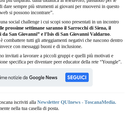
 usi più disparati: dalla didattica al telelavoro, passando per le
ndi dare sempre più strumenti ai giovani per muoversi in questo
l web si possono incontrare”.
a una social challenge i cui scopi sono presentati in un incontro
nelle prossime settimane saranno il Sarrocchi di Siena, il
ni da San Giovanni” e l’Isis di San Giovanni Valdarno
.
 è combattere tutti gli atteggiamenti negativi che nascono dentro
, invece con messaggi buoni e di inclusione.
o invitati a lavorare a piccoli gruppi e quelli più motivati e
zione specifica per diventare peer educator della rete “Youngle”.
oscana iscriviti alla
Newsletter QUInews - ToscanaMedia.
amente nella tua casella di posta.