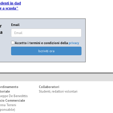
udenti in dad
e a scuola"
r
Email
ia
Accetto i termini e condizioni della
privacy
Iscriviti ora
ordinamento
Collaboratori
toriale
Studenti, redattori volontari
seppe De Benedittis
icio Commerciale
anna Terreni
sponsabile)