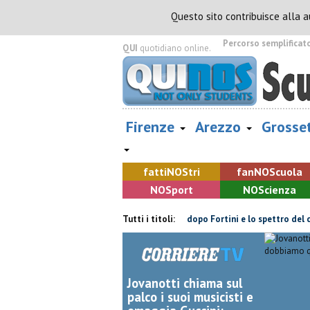
Questo sito contribuisce alla 
Percorso semplificat
QUI
quotidiano online.
Firenze
Arezzo
Grosse
fatti
NOS
tri
fan
NOS
cuola
NOS
port
NOS
cienza
 non ce l'ha fatta
Retiambiente, il dopo Fortini e lo spettro del com
Tutti i titoli:
Jovanotti chiama sul
palco i suoi musicisti e