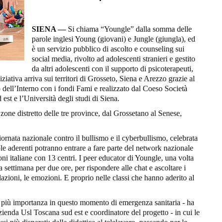
SIENA —
Si chiama “Youngle” dalla somma delle
parole inglesi Young (giovani) e Jungle (giungla), ed
è un servizio pubblico di ascolto e counseling sui
social media, rivolto ad adolescenti stranieri e gestito
da altri adolescenti con il supporto di psicoterapeuti,
ziativa arriva sui territori di Grosseto, Siena e Arezzo grazie al
 dell’Interno con i fondi Fami e realizzato dal Coeso Società
est e l’Università degli studi di Siena.
zone distretto delle tre province, dal Grossetano al Senese,
ornata nazionale contro il bullismo e il cyberbullismo, celebrata
ole aderenti potranno entrare a fare parte del network nazionale
ni italiane con 13 centri. I peer educator di Youngle, una volta
a settimana per due ore, per rispondere alle chat e ascoltare i
azioni, le emozioni. E proprio nelle classi che hanno aderito al
a più importanza in questo momento di emergenza sanitaria - ha
ienda Usl Toscana sud est e coordinatore del progetto - in cui le