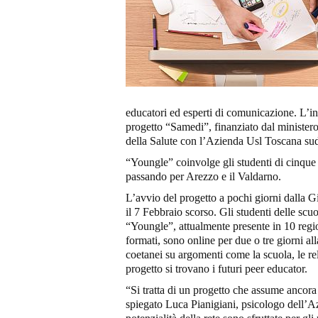
educatori ed esperti di comunicazione. L’ini
progetto “Samedi”, finanziato dal ministero
della Salute con l’Azienda Usl Toscana sud 
“Youngle” coinvolge gli studenti di cinque 
passando per Arezzo e il Valdarno.
L’avvio del progetto a pochi giorni dalla Gi
il 7 Febbraio scorso. Gli studenti delle scu
“Youngle”, attualmente presente in 10 regio
formati, sono online per due o tre giorni all
coetanei su argomenti come la scuola, le rel
progetto si trovano i futuri peer educator.
“Si tratta di un progetto che assume ancor
spiegato Luca Pianigiani, psicologo dell’Az