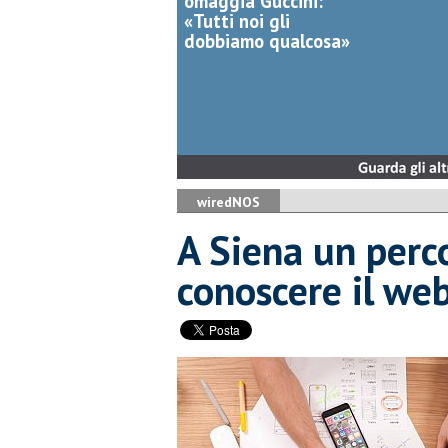
omaggia Guccini:
«Tutti noi gli
dobbiamo qualcosa»
wiredNOS
A Siena un perco
conoscere il we