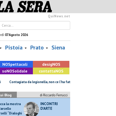
QuiNews.net
rdì
07 Agosto 2026
Pistoia
Prato
Siena
NOS
pettacoli
desig
NOS
so
NOS
olidale
contatta
NOS
Contagiata da legionella, non ce l'ha fatta
Retiambiente, il dopo F
ui Blog
di Riccardo Ferrucci
:57
INCONTRI
ucca la mostra
D'ARTE
Marcello
selli “Dialoghi