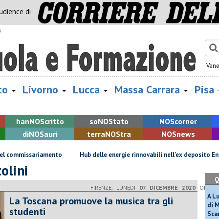
audience di
o
Vene
to
Livorno
Lucca
Massa Carrara
Pisa
han
NOS
critto
so
NOS
tato
NOS
corner
di
NOS
auri
terra
NOS
tra
NOS
news
el commissariamento
Hub delle energie rinnovabili nell'ex deposito Eni
olini
Q
FIRENZE, LUNEDÌ
07 DICEMBRE 2020
ORE 15
A L
La Toscana promuove la musica tra gli
di 
studenti
Scar