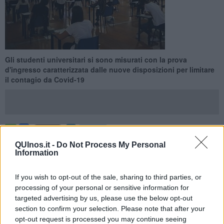
Gli studenti universitari si sono misurati con la prova
d'ingresso caratterizzata dalle nuove disposizioni per limitare
il contagio da Covid-19
FIRENZE —
Mascherine obbligatorie, banchi distanziati ed alcune
QUInos.it -
Do Not Process My Personal
novità logistiche per la prova di ammissione alla facoltà. Settembre
Information
si è aperto con i test di ingresso a livello nazionale e locale per le
matricole del 2020, anno segnato dall'epidemia di Covid-19. La
If you wish to opt-out of the sale, sharing to third parties, or
grande novità: il candidato, indipendentemente dalla sede indicata
processing of your personal or sensitive information for
come preferenza di assegnazione, ha sostenuto la prova presso
targeted advertising by us, please use the below opt-out
l’ateneo della provincia di residenza. Per la prima volta in Italia molti
section to confirm your selection. Please note that after your
studenti hanno indirizzato la scelta della facoltà tenendo conto
opt-out request is processed you may continue seeing
anche delle distanze dagli Atenei per evitare il rischio di non poter