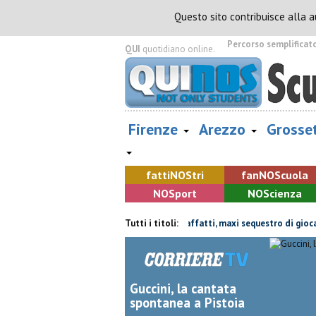
Questo sito contribuisce alla 
Percorso semplificat
QUI
quotidiano online.
Firenze
Arezzo
Grosse
fatti
NOS
tri
fan
NOS
cuola
NOS
port
NOS
cienza
Pistoia saluta Guccini
Marchi contraffatti, maxi sequestro di giocattoli
Tutti i titoli:
Guccini, la cantata
spontanea a Pistoia