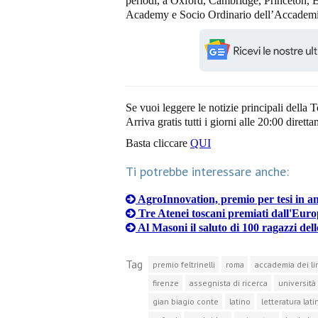
periodi, a Oxford, Cambridge, Princeton, B
Academy e Socio Ordinario dell’Accademia
Se vuoi leggere le notizie principali della T
Arriva gratis tutti i giorni alle 20:00 dirett
Basta cliccare
QUI
Ti potrebbe interessare anche:
AgroInnovation, premio per tesi in am
Tre Atenei toscani premiati dall'Eur
Al Masoni il saluto di 100 ragazzi del
Tag
premio feltrinelli
roma
accademia dei li
firenze
assegnista di ricerca
università 
gian biagio conte
latino
letteratura lati