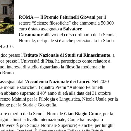
ROMA —
Il
Premio Feltrinelli Giovani
per il
settore “Scienze filosofiche” che ammonta a 50.000
euro è stato assegnato a
Salvatore
Carannante
allievo del corso ordinario della Scuola
Normale, nel quale si è anche perfezionato in Storia
el 2016.
 doc presso l’
Istituto Nazionale di Studi sul Rinascimento
, a
rca presso l'Università di Pisa, ha partecipato come relatore a
uoi interessi di studio riguardano la filosofia moderna e in
no Bruno.
assegnati dall’
Accademia Nazionale dei Lincei
. Nel 2020
nze morali e storiche”. I quattro Premi “Antonio Feltrinelli
non abbiano superato il 40° anno di età alla data del 31 ottobre
renzo Mainini per la Filologia e Linguistica, Nicola Usula per la
longe per la Storia e Geografia.
essore emerito della Scuola Normale
Gian Biagio Conte
, per la
signi latinisti a livello internazionale, Conte ha insegnato
 (Università poi Scuola Normale Superiore) e anche, per lunghi