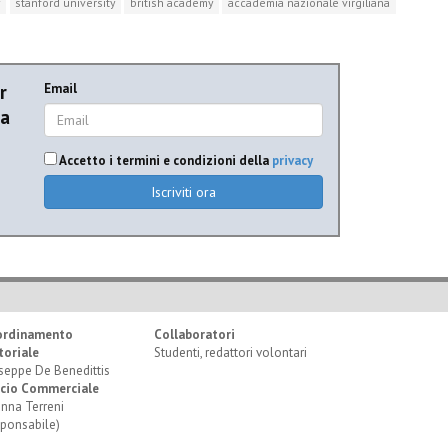
y
stanford university
british academy
accademia nazionale virgiliana
r
Email
ia
Accetto i termini e condizioni della
privacy
Iscriviti ora
ordinamento
Collaboratori
toriale
Studenti, redattori volontari
seppe De Benedittis
icio Commerciale
anna Terreni
sponsabile)