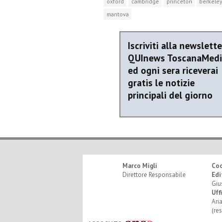
oxford
cambridge
princeton
berkele
mantova
Iscriviti alla newslette
QUInews ToscanaMed
ed ogni sera riceverai
gratis le notizie
principali del giorno
Marco Migli
Co
Direttore Responsabile
Edi
Giu
Uff
Ari
(re