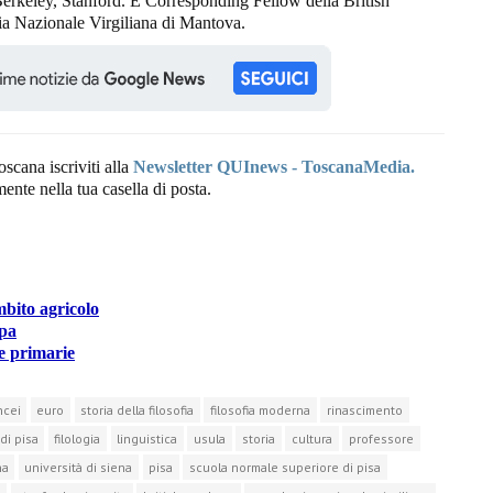
erkeley, Stanford. È Corresponding Fellow della British
 Nazionale Virgiliana di Mantova.
oscana iscriviti alla
Newsletter QUInews - ToscanaMedia.
amente nella tua casella di posta.
bito agricolo
opa
le primarie
ncei
euro
storia della filosofia
filosofia moderna
rinascimento
di pisa
filologia
linguistica
usula
storia
cultura
professore
na
università di siena
pisa
scuola normale superiore di pisa