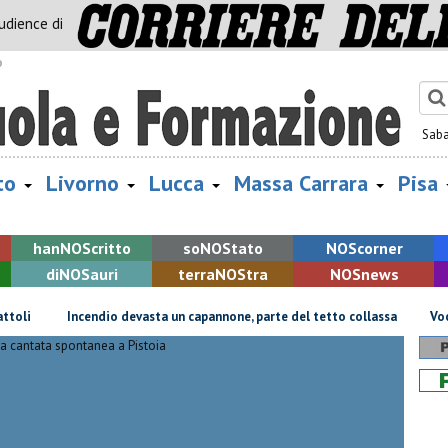
audience di
o
Sab
to
Livorno
Lucca
Massa Carrara
Pisa
han
NOS
critto
so
NOS
tato
NOS
corner
di
NOS
auri
terra
NOS
tra
NOS
news
Incendio devasta un capannone, parte del tetto collassa
Voci e ch