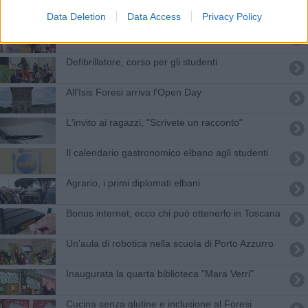
Visite al Forte Inglese e incontro con Regoli
Data Deletion
Data Access
Privacy Policy
Una biblioteca nell'asilo di Cavo
Defibrillatore, corso per gli studenti
All'Isis Foresi arriva l'Open Day
L'invito ai ragazzi, "Scrivete un racconto"
Il calendario gastronomico elbano agli studenti
Agrario, i primi diplomati elbani
Bonus internet, ecco chi può ottenerlo in Toscana
Un'aula di robotica nella scuola di Porto Azzurro
Inaugurata la quarta biblioteca "Mara Verri"
Cucina senza glutine e inclusione al Foresi