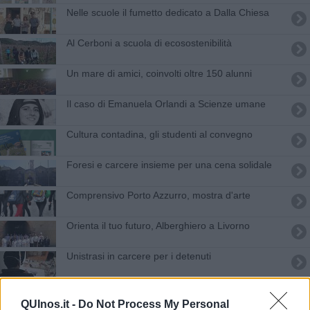
Nelle scuole il fumetto dedicato a Dalla Chiesa
Al Cerboni a scuola di ecosostenibilità
Un mare di amici, coinvolti oltre 150 alunni
Il caso di Emanuela Orlandi a Scienze umane
Cultura contadina, gli studenti al convegno
Foresi e carcere insieme per una cena solidale
Comprensivo Porto Azzurro, mostra d'arte
Orienta il tuo futuro, Alberghiero a Livorno
Unistrasi in carcere per i detenuti
Didattica a distanza al carcere di Porto Azzurro
QUInos.it -
Do Not Process My Personal