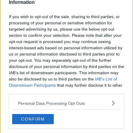
Information
"Distanti ma uniti", video degli studenti di Rio
Comprensivo Porto Azzurro, risorse online
If you wish to opt-out of the sale, sharing to third parties, or
processing of your personal or sensitive information for
Nasce la vigna didattica dell'Isis Foresi
targeted advertising by us, please use the below opt-out
section to confirm your selection. Please note that after your
opt-out request is processed you may continue seeing
Piccoli naturalisti crescono con MareVivo
interest-based ads based on personal information utilized by
us or personal information disclosed to third parties prior to
Esami di italiano in carcere a Porto Azzurro
your opt-out. You may separately opt-out of the further
disclosure of your personal information by third parties on the
La storia di Porto Azzurro in un video dei ragazzi
IAB’s list of downstream participants. This information may
also be disclosed by us to third parties on the
IAB’s List of
Dalla creatività dei ragazzi nasce un giallo
Downstream Participants
that may further disclose it to other
third parties.
Ragazzi campioni di riciclaggio
Personal Data Processing Opt Outs
Cena in supporto dell’Alberghiero elbano
CONFIRM
"Un poster per la pace", ecco i vincitori