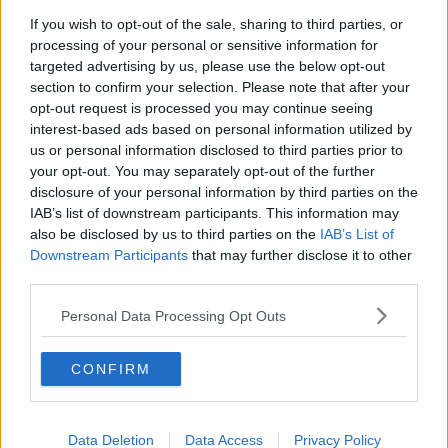
Come spiega in una nota l'Isis "Raffaello Foresi", la giovane cuoca
If you wish to opt-out of the sale, sharing to third parties, or
elbana, in gara con lo starter “16-1546”, si è aggiudicata in questa
processing of your personal or sensitive information for
occasione il p
rimo premio del Consorzio “Olio Toscano IGP
” per
targeted advertising by us, please use the below opt-out
aver brillato nella valorizzazione del prodotto.
section to confirm your selection. Please note that after your
opt-out request is processed you may continue seeing
interest-based ads based on personal information utilized by
us or personal information disclosed to third parties prior to
Si tratta di un traguardo importante per due motivi, sottolineati dai
your opt-out. You may separately opt-out of the further
complimenti che Aurora ha ricevuto dalla Federazione Italiana
disclosure of your personal information by third parties on the
Cuochi, dall’Unione Regionale Cuochi Toscani e dal Responsabile
IAB’s list of downstream participants. This information may
Marketing del Consorzio dott. Christian Sbardella. Innanzitutto
also be disclosed by us to third parties on the
IAB’s List of
perché l’Alberghiero Foresi partecipava per la prima volta a questa
Downstream Participants
that may further disclose it to other
competizione regionale, dimostrando come tenacia e preparazione
third parties.
possono proiettare gli alunni oltre le difficoltà e le timide aspettative
di una scuola isolana, che in quanto tale si percepisce come
Personal Data Processing Opt Outs
periferica.
In secondo luogo perché Aurora Di Maggio ha conquistato il premio
CONFIRM
del Consorzio “Olio Toscano IGP” valorizzando l’olio biologico
dell’azienda elbana “La Sabatinaccia” di Gianluigi Rossi,
un’eccellenza prodotta fra Portoferraio e Porto Azzurro che ha
ottenuto ben due certificazioni dal Consorzio, sia come olio
Data Deletion
Data Access
Privacy Policy