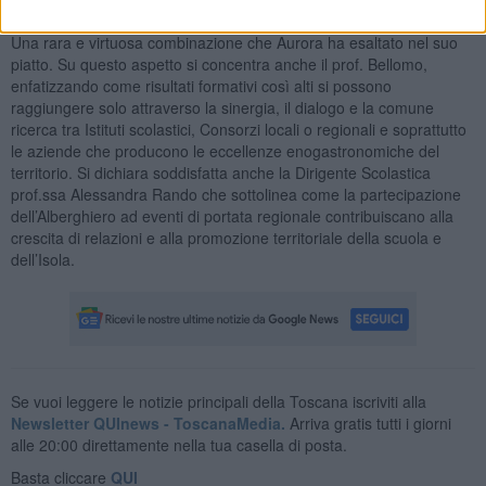
“Toscano IGP” sia come olio biologico.
Una rara e virtuosa combinazione che Aurora ha esaltato nel suo
piatto. Su questo aspetto si concentra anche il prof. Bellomo,
enfatizzando come risultati formativi così alti si possono
raggiungere solo attraverso la sinergia, il dialogo e la comune
ricerca tra Istituti scolastici, Consorzi locali o regionali e soprattutto
le aziende che producono le eccellenze enogastronomiche del
territorio. Si dichiara soddisfatta anche la Dirigente Scolastica
prof.ssa Alessandra Rando che sottolinea come la partecipazione
dell’Alberghiero ad eventi di portata regionale contribuiscano alla
crescita di relazioni e alla promozione territoriale della scuola e
dell’Isola.
Se vuoi leggere le notizie principali della Toscana iscriviti alla
Newsletter QUInews - ToscanaMedia.
Arriva gratis tutti i giorni
alle 20:00 direttamente nella tua casella di posta.
Basta cliccare
QUI