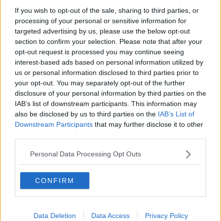
collaborazioni concrete per rispondere alle povertà dei minori che
If you wish to opt-out of the sale, sharing to third parties, or
ora emergono:
processing of your personal or sensitive information for
- Offrire a bambini e ragazzi la possibilità di riprendersi spazi di
targeted advertising by us, please use the below opt-out
relazione, di espressione, di gioco, di scoperta, di responsabilità,
section to confirm your selection. Please note that after your
stando dentro le regole che l’emergenza impone, ma con creatività
opt-out request is processed you may continue seeing
e visione alternativa, valorizzando a micro gruppi TUTTI gli spazi
interest-based ads based on personal information utilized by
immediatamente accessibili: scuole, musei, oratori, parchi pubblici,
us or personal information disclosed to third parties prior to
spiagge, boschi, miniere…
your opt-out. You may separately opt-out of the further
- Dedicare un’attenzione particolare a chi nei mesi di isolamento e
disclosure of your personal information by third parties on the
nelle fasi di lenta riappropriazione delle giuste distanze ha sofferto
IAB’s list of downstream participants. This information may
di più: i bimbi con disabilità, con difficoltà di apprendimento, con
also be disclosed by us to third parties on the
IAB’s List of
problemi comunicativi, economici, affettivi.
Downstream Participants
that may further disclose it to other
- Permettere alle famiglie, alle donne in particolare di tornare al
third parties.
lavoro, sapendo i loro figli custoditi ed accompagnati da animatori,
educatori, youth worker, competenti in esperienze di animazione,
Personal Data Processing Opt Outs
movimento e apprendimento interessanti.
- Continuare ad offrire percorsi di rielaborazione delle emozioni, di
CONFIRM
orientamento, di consulenza psicopedagogica per stare dentro
attivamente a questo cambio radicale di paradigma.
- Permettere alla scuola di riattivare i percorsi di istruzione per tutti i
Data Deletion
Data Access
Privacy Policy