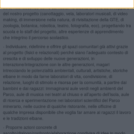
ragazzi nei tempi previsti, ma anche in spazi nuovi e diversi dalle
aule, riconoscendo come curricolari le attività ancora da sviluppare
del nostro progetto (canottaggio, vela, laboratori musicali, di video
making, di immersione nella natura, di rivisitazione della GTE, di
zoologia, botanica, robotica, teatro, fotografia, ecc), progettando tra
scuola e lo staff del progetto, altre esperienze di apprendimento
che integrino il percorso scolastico.
- Individuare, ridefinire e offrire gli spazi comunitari già attivi grazie
al progetto (fisici e relazionali) perché siano l’adeguato contesto di
crescita e di sviluppo delle nuove generazioni, in
interazione/integrazione con le altre generazioni, magari
intrecciando le potenzialità ambientali, culturali, artistiche, storiche
elbane in modo da farne laboratori di vita, condivisione, di
relazione, luoghi di stimolo e risorsa per la comunità, a partire dai
bambini e dai ragazzi: immaginarsi aule verdi negli ambienti del
Parco, aule di musica nei teatri al chiuso e all’aperto dell’isola, aule
di ricerca e sperimentazione nei laboratori scientifici del Parco
minerario, nelle cucine di qualche ristorante, nelle officine di
qualche impresa disponibile che voglia far amare ai ragazzi il lavoro
e le tradizioni elbane.
- Proporre azioni concrete di
ascolto/dialogo/confronto/elaborazione condivisa di idee in modo