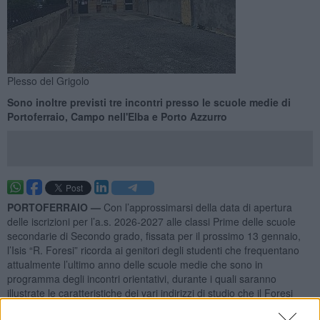
Plesso del Grigolo
Sono inoltre previsti tre incontri presso le scuole medie di
Portoferraio, Campo nell'Elba e Porto Azzurro
PORTOFERRAIO —
Con l’approssimarsi della data di apertura
delle iscrizioni per l’a.s. 2026-2027 alle classi Prime delle scuole
secondarie di Secondo grado, fissata per il prossimo 13 gennaio,
l’Isis “R. Foresi” ricorda ai genitori degli studenti che frequentano
attualmente l’ultimo anno delle scuole medie che sono in
programma degli incontri orientativi, durante i quali saranno
illustrate le caratteristiche dei vari indirizzi di studio che il Foresi
propone, dai professionali (Enogastronomico e Manutenzione e