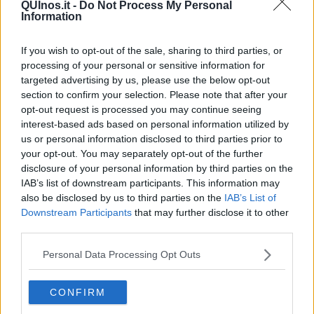
Assistenza Tecnica) ai licei (Classico, Scientifico, Scienze umane,
QUInos.it -
Do Not Process My Personal
Scienze applicate e Sportivo), e la loro ricca offerta formativa.
Information
Il calendario prevede un
primo appuntamento presso la Scuola
Media “Pertini” di Portoferraio
martedì 13 gennaio, un
If you wish to opt-out of the sale, sharing to third parties, or
secondo appuntamento il giorno successivo 14 gennaio alla
processing of your personal or sensitive information for
Scuola Media di Marina di Campo ed infine un’ultima tappa
targeted advertising by us, please use the below opt-out
martedì 20 gennaio a Porto Azzurro presso il “teatrino delle
section to confirm your selection. Please note that after your
suore”
.
opt-out request is processed you may continue seeing
interest-based ads based on personal information utilized by
us or personal information disclosed to third parties prior to
your opt-out. You may separately opt-out of the further
disclosure of your personal information by third parties on the
Tutti gli incontri sono programmati a
partire dalle ore 15 ed
avranno la durata di circa due ore.
IAB’s list of downstream participants. This information may
also be disclosed by us to third parties on the
IAB’s List of
L’appuntamento, però, più importante della prossima settimana
Downstream Participants
that may further disclose it to other
sarà quello
dell’Open day di sabato 17 gennaio,
quando i tre
third parties.
plessi del Foresi saranno aperti dalle 15 alle 18 per permettere ai
futuri alunni delle scuole superiori di visitarli insieme ai propri
Personal Data Processing Opt Outs
genitori: il plesso di Concia di Terra, dove hanno sede
Enogastronomico, Manutenzione e Assistenza Tecnica, liceo delle
Scienze applicate e liceo Sportivo, quello del Grigolo, dove
CONFIRM
svolgono le loro lezioni gli indirizzi liceali del Classico e dello