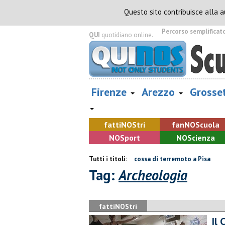
Questo sito contribuisce alla 
Percorso semplificat
QUI
quotidiano online.
Firenze
Arezzo
Grosse
fatti
NOS
tri
fan
NOS
cuola
NOS
port
NOS
cienza
opo giorni di ricerche
Nuova scossa di terremoto a Pisa
Tutti i titoli:
Fiamme 
Tag:
Archeologia
fattiNOStri
Il 