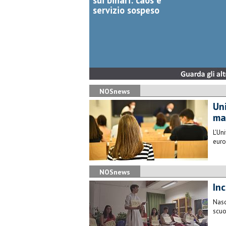
sui binari: caos e
servizio sospeso
NOSnews
​Un
ma
L'Un
euro
NOSnews
Inc
Nasc
scuo