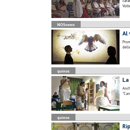
cara
Volt
NOSnews
Al 
Prom
dell
quinos
La 
Anch
“Car
quinos
Rip