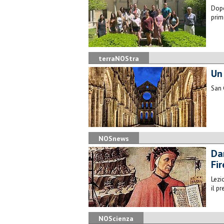
Dopo
prim
terraNOStra
Un
​San
NOSnews
Da
Fi
Lezio
il p
NOScienza