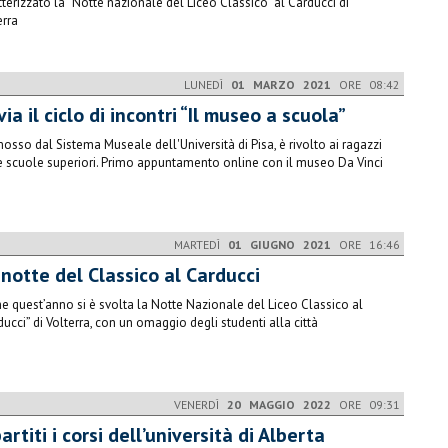
tterizzato la “Notte nazionale del Liceo Classico” al Carducci di
erra
LUNEDÌ
01 MARZO 2021
ORE 08:42
via il ciclo di incontri “Il museo a scuola”
osso dal Sistema Museale dell'Università di Pisa, è rivolto ai ragazzi
e scuole superiori. Primo appuntamento online con il museo Da Vinci
MARTEDÌ
01 GIUGNO 2021
ORE 16:46
notte del Classico al Carducci
e quest’anno si è svolta la Notte Nazionale del Liceo Classico al
ducci” di Volterra, con un omaggio degli studenti alla città
VENERDÌ
20 MAGGIO 2022
ORE 09:31
artiti i corsi dell’università di Alberta