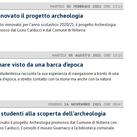
MARTEDÌ
02 FEBBRAIO 2021
ORE 13:13
nnovato il progetto archeologia
ato rinnovato, per l’anno scolastico 2020/21, il progetto Archeologia,
osso dal Liceo Carducci e dal Comune di Volterra
MARTEDÌ
03 AGOSTO 2021
ORE 10:15
 mare visto da una barca d’epoca
studentessa racconta la sua esperienza di navigazione a bordo di una
a d'epoca, a stretto contatto con la storia ma anche con la natura
VENERDÌ
26 NOVEMBRE 2021
ORE 09:47
 studenti alla scoperta dell'archeologia
ovato il progetto Archeologia promosso dal Comune di Volterra con
iceo Carducci. Coinvolti il museo Guarnacci e la biblioteca comunale