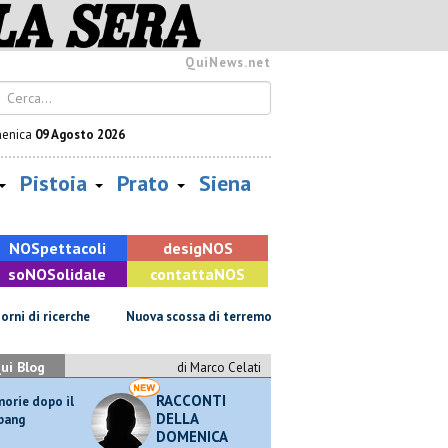
QuiNews.net
enica
09 Agosto 2026
Pistoia
Prato
Siena
NOS
pettacoli
desig
NOS
so
NOS
olidale
contatta
NOS
cerche
Nuova scossa di terremoto a Pisa
Fiamme in abitazione, a
ui Blog
di Marco Celati
RACCONTI
orie dopo il
DELLA
 bang
DOMENICA