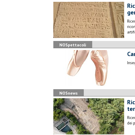
Ri
ger
Rice
rico
artif
NOSpettacoli
Ca
Inse
NOSnews
Ric
te
Rice
dei 