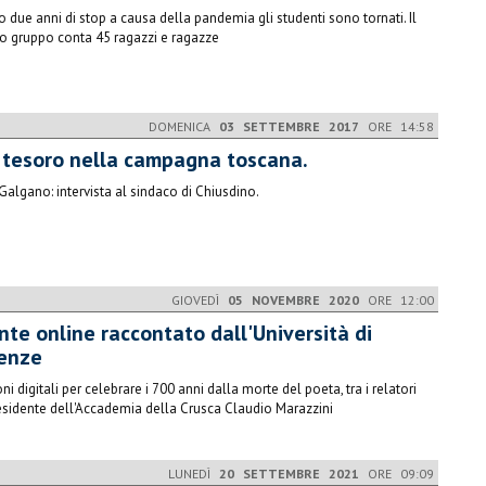
 due anni di stop a causa della pandemia gli studenti sono tornati. Il
o gruppo conta 45 ragazzi e ragazze
DOMENICA
03 SETTEMBRE 2017
ORE 14:58
 tesoro nella campagna toscana.
 Galgano: intervista al sindaco di Chiusdino.
GIOVEDÌ
05 NOVEMBRE 2020
ORE 12:00
nte online raccontato dall'Università di
renze
ni digitali per celebrare i 700 anni dalla morte del poeta, tra i relatori
residente dell'Accademia della Crusca Claudio Marazzini
LUNEDÌ
20 SETTEMBRE 2021
ORE 09:09