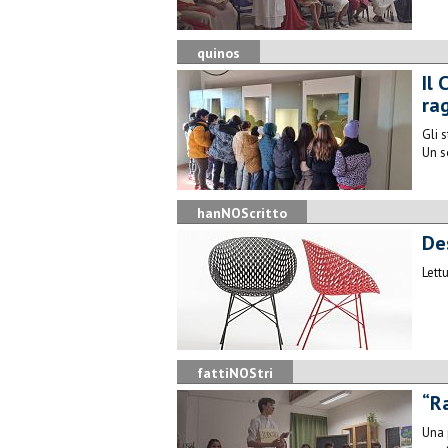
quinos
Il
ra
Gli 
Un s
hanNOScritto
Des
Lett
fattiNOStri
“Ra
Una 