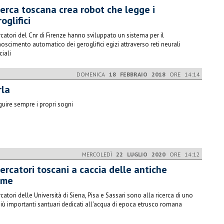
cerca toscana crea robot che legge i
oglifici
rcatori del Cnr di Firenze hanno sviluppato un sistema per il
noscimento automatico dei geroglifici egizi attraverso reti neurali
iciali
DOMENICA
18 FEBBRAIO 2018
ORE 14:14
rla
guire sempre i propri sogni
MERCOLEDÌ
22 LUGLIO 2020
ORE 14:12
ercatori toscani a caccia delle antiche
rme
rcatori delle Università di Siena, Pisa e Sassari sono alla ricerca di uno
più importanti santuari dedicati all'acqua di epoca etrusco romana