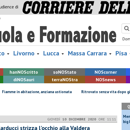
audience di
o
Dom
to
Livorno
Lucca
Massa Carrara
Pisa
han
NOS
critto
so
NOS
tato
NOS
corner
di
NOS
auri
terra
NOS
tra
NOS
news
in abitazione, anziana ustionata
Ritrovato senza vita dopo giorni di ri
Q
Mem
GIOVEDÌ
10 DICEMBRE 2020
ORE 11:11
big
Carducci strizza l'occhio alla Valdera