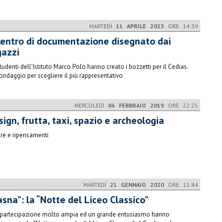
MARTEDÌ
11 APRILE 2023
ORE 14:39
 Centro di documentazione disegnato dai
gazzi
studenti dell’Istituto Marco Polo hanno creato i bozzetti per il Cedias.
ondaggio per scegliere il più rappresentativo
MERCOLEDÌ
06 FEBBRAIO 2019
ORE 22:25
ign, frutta, taxi, spazio e archeologia
ure e ripensamenti
MARTEDÌ
21 GENNAIO 2020
ORE 11:44
sna”: la “Notte del Liceo Classico”
partecipazione molto ampia ed un grande entusiasmo hanno