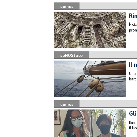
quinos
Ri
È st
prom
soNOStato
Il
Una 
barc
quinos
Gli
Rinn
il l