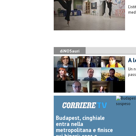
L'is
medi
diNOSauri
A 
Un n
pass
Budapest, cinghiale
entra nella
metropolitana e finisce