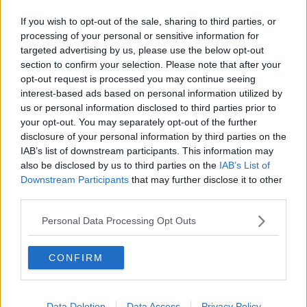
‘matricole’ del Liceo classico, gli studenti della classe prima. Subito
If you wish to opt-out of the sale, sharing to third parties, or
dopo i ‘grandi’ del triennio hanno messo in scena “Le nuvole” di
processing of your personal or sensitive information for
Aristofane, con una grande abilità artistica che ha fatto divertire il
pubblico. Durante l’intera serata sono rimasti aperti tre laboratori: la
targeted advertising by us, please use the below opt-out
lingua etrusca,
Art Attack
con gli Etruschi, la storia del territorio
section to confirm your selection. Please note that after your
volterrano. Danze, canti e musica sono proseguiti fino alle 24: la
opt-out request is processed you may continue seeing
lettura di
Agamennone
1,38, di Eschilo, in contemporanea con gli
interest-based ads based on personal information utilized by
altri Licei, ha concluso la “Notte”. Un evento ha arricchito
us or personal information disclosed to third parties prior to
ulteriormente la serata: la presentazione del busto di Giosuè
your opt-out. You may separately opt-out of the further
Carducci, storica riproduzione del poeta che dà il nome all’Istituto,
disclosure of your personal information by third parties on the
abilmente restaurato dai proff. Gianfranco e Giovanni Gianfaldoni,
IAB’s list of downstream participants. This information may
storico docente del Liceo “Carducci” il padre, attuale docente il
also be disclosed by us to third parties on the
IAB’s List of
figlio.
Downstream Participants
that may further disclose it to other
Un ringraziamento particolare alle organizzatrici dell’evento, le
third parties.
docenti
Lucia Ghilli
, referente dell’indirizzo Classico, e
Gianna
Pasquinelli
, referente del progetto “Archeologia, a tutti i docenti
Personal Data Processing Opt Outs
che hanno collaborato, in particolare i proff. Silvia Gentilini e
Samuele Cavicchioli per la rappresentazione de “Le nuvole” di
CONFIRM
Aristofane, Ilaria Ricciardi; grazie ai docenti che hanno guidato i
laboratori: i proff. Silvia Stefanini, Emiliano Raspi, Paola Carloni.
Grazie ai docenti e ai ragazzi dell’Istituto Comprensivo di Volterra
per la loro entusiastica partecipazione. Grazie a tutti gli studenti del
Data Deletion
Data Access
Privacy Policy