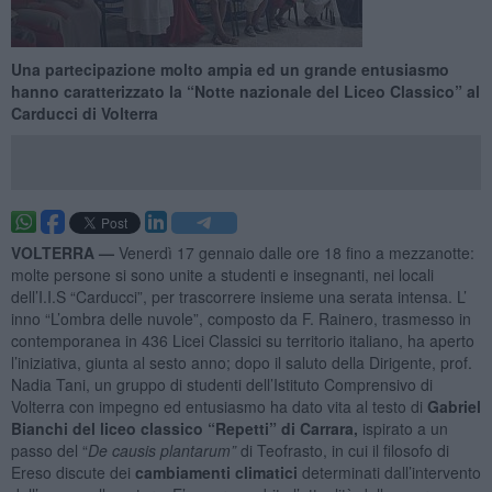
Una partecipazione molto ampia ed un grande entusiasmo
hanno caratterizzato la “Notte nazionale del Liceo Classico” al
Carducci di Volterra
VOLTERRA —
Venerdì 17 gennaio dalle ore 18 fino a mezzanotte:
molte persone si sono unite a studenti e insegnanti, nei locali
dell’I.I.S “Carducci”, per trascorrere insieme una serata intensa. L’
inno “L’ombra delle nuvole”, composto da F. Rainero, trasmesso in
contemporanea in 436 Licei Classici su territorio italiano, ha aperto
l’iniziativa, giunta al sesto anno; dopo il saluto della Dirigente, prof.
Nadia Tani, un gruppo di studenti dell’Istituto Comprensivo di
Volterra con impegno ed entusiasmo ha dato vita al testo di
Gabriel
Bianchi del liceo classico “Repetti” di Carrara,
ispirato a un
passo del “
De causis plantarum”
di Teofrasto, in cui il filosofo di
Ereso discute dei
cambiamenti climatici
determinati dall’intervento