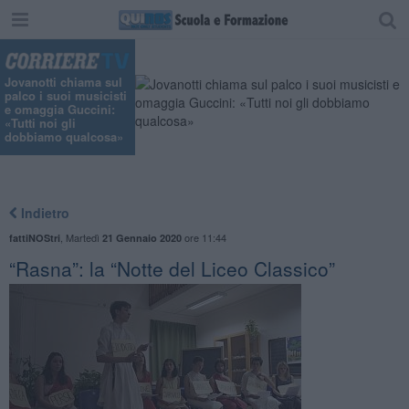
Jovanotti chiama sul
palco i suoi musicisti
e omaggia Guccini:
«Tutti noi gli
dobbiamo qualcosa»
Indietro
,
Martedì
ore 11:44
fattiNOStri
21 Gennaio 2020
“Rasna”: la “Notte del Liceo Classico”