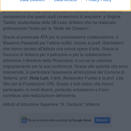
Liceo Classico che anche quest’anno hanno dimostrato di credere
profondamente negli studi che stanno facendo, nei valori e nelle
competenze che questi studi consentono di acquisire; a Virginia
Taddei, studentessa della 2B Liceo Artistico che ha realizzato
graficamente l’invito per la “Notte del Classico”.
Grazie al personale ATA per la preziosissima collaborazione, a
Massimo Passarelli per l’ottimo buffet. Grazie ai proff. Gianfaldoni
che hanno donato all’Istituto una nuova opera d’arte. Grazie al
Comune di Volterra per il patrocinio e per la collaborazione
attraverso il direttore della Pinacoteca, a cui va un caloroso
ringraziamento per la sua conferenza. Grazie alle autorità che sono
intervenute, in particolare l’assessora all’Istruzione del Comune di
Volterra, prof.
Viola Luti
, il dott. Alessandro Furiesi e la prof. Lilia
Silvi per la Fondazione CRV. Grazie a tutti coloro che hanno
partecipato, in modi diversi, portando entusiasmo e il loro
contributo alla realizzazione dell’evento.
Istituto di Istruzione Superiore “G. Carducci”
Volterra