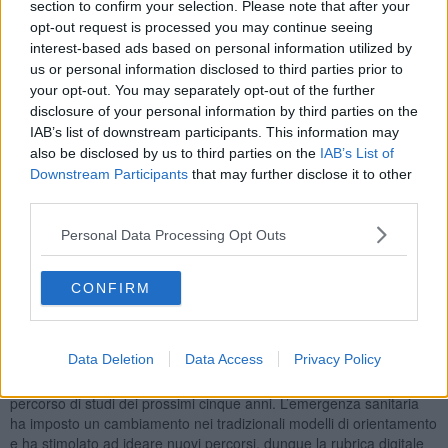
section to confirm your selection. Please note that after your
parlato la preside Mariella Ristori e la professoressa Francesca
opt-out request is processed you may continue seeing
Chieli.
interest-based ads based on personal information utilized by
us or personal information disclosed to third parties prior to
your opt-out. You may separately opt-out of the further
disclosure of your personal information by third parties on the
La presentazione del percorso di studi è stata effettuata
IAB’s list of downstream participants. This information may
direttamente dai suoi studenti attraverso le videointerviste
also be disclosed by us to third parties on the
IAB’s List of
“Appuntamenti con il Petrarca”.
Downstream Participants
that may further disclose it to other
La rubrica digitale, proposta sulla pagina Facebook del Liceo, è
third parties.
un’occasione per far conoscere l’offerta formativa alla città e per
fornire informazioni agli alunni di terza media in procinto di
Personal Data Processing Opt Outs
scegliere il loro futuro percorso di studi, attraverso un’innovativa
rassegna che ha preso il via a Novembre con una prima serie di sei
CONFIRM
filmati con i docenti.
"I nostri ragazzi - ha spiegato la dirigente scolastica Mariella Ristori,
- sono i testimonial diretti della scuola: vivono quotidianamente il
Data Deletion
Data Access
Privacy Policy
Liceo e possono raccontarlo nel migliore dei modi agli alunni in
procinto di compiere un’importante scelta di vita come quella del
percorso di studi dei prossimi cinque anni. L’emergenza sanitaria
ha imposto un cambiamento nei tradizionali modelli di orientamento
e ha stimolato ad ideare nuovi percorsi, dunque la rubrica digitale