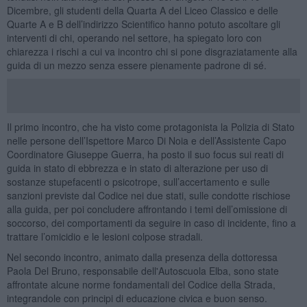
Dicembre, gli studenti della Quarta A del Liceo Classico e delle
Quarte A e B dell’indirizzo Scientifico hanno potuto ascoltare gli
interventi di chi, operando nel settore, ha spiegato loro con
chiarezza i rischi a cui va incontro chi si pone disgraziatamente alla
guida di un mezzo senza essere pienamente padrone di sé.
Il primo incontro, che ha visto come protagonista la Polizia di Stato
nelle persone dell’Ispettore Marco Di Noia e dell’Assistente Capo
Coordinatore Giuseppe Guerra, ha posto il suo focus sui reati di
guida in stato di ebbrezza e in stato di alterazione per uso di
sostanze stupefacenti o psicotrope, sull’accertamento e sulle
sanzioni previste dal Codice nei due stati, sulle condotte rischiose
alla guida, per poi concludere affrontando i temi dell’omissione di
soccorso, dei comportamenti da seguire in caso di incidente, fino a
trattare l’omicidio e le lesioni colpose stradali.
Nel secondo incontro, animato dalla presenza della dottoressa
Paola Del Bruno, responsabile dell'Autoscuola Elba, sono state
affrontate alcune norme fondamentali del Codice della Strada,
integrandole con principi di educazione civica e buon senso.