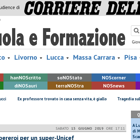
audience di
o
Gio
to
Livorno
Lucca
Massa Carrara
Pisa
han
NOS
critto
so
NOS
tato
NOS
corner
di
NOS
auri
terra
NOS
tra
NOS
news
Ex professore trovato in casa senza vita, è giallo
Tragedia sulle Apua
Q
A L
SABATO
15 GIUGNO 2019
ORE 17:11
di 
upereroi per un super-Unicef
Scar