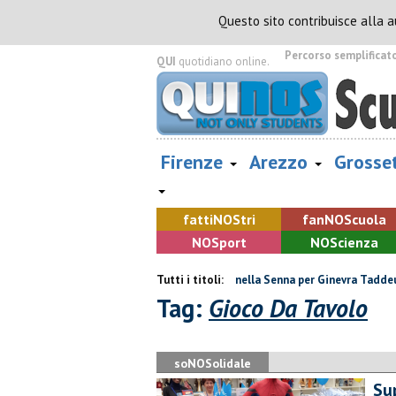
Questo sito contribuisce alla 
Percorso semplificat
QUI
quotidiano online.
Firenze
Arezzo
Grosse
fatti
NOS
tri
fan
NOS
cuola
NOS
port
NOS
cienza
, muore davanti ai nipoti
Tutti i titoli:
Due ori nella Senna per Ginevra Taddeucci
Tag:
Gioco Da Tavolo
soNOSolidale
​S