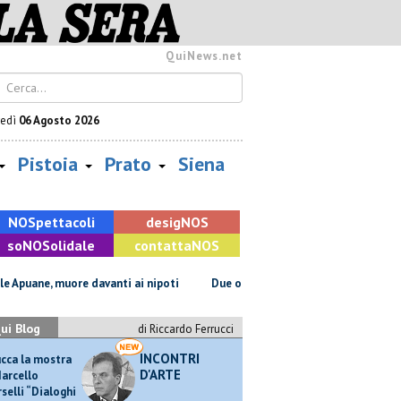
QuiNews.net
vedì
06 Agosto 2026
Pistoia
Prato
Siena
NOS
pettacoli
desig
NOS
so
NOS
olidale
contatta
NOS
ne, muore davanti ai nipoti
Due ori nella Senna per Ginevra Taddeucci
ui Blog
di Riccardo Ferrucci
INCONTRI
ucca la mostra
D'ARTE
Marcello
selli “Dialoghi