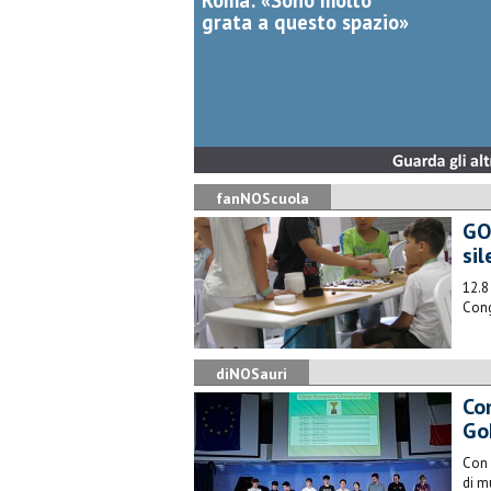
Roma: «Sono molto
grata a questo spazio»
fanNOScuola
GO
sil
12.8
Cong
diNOSauri
Co
Go
Con 
di m