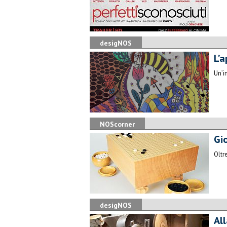
desigNOS
L’
Un’i
NOScorner
Gi
​Olt
desigNOS
All