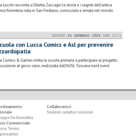
a Locchi racconta a Diletta Zaccagni la storia e i segreti dell'antica
ria fiorentina nata in San Frediano, conosciuta e amata nel mondo
GIOVEDÌ
26 GENNAIO 2023
ORE 12:21
scuola con Lucca Comics e Asl per prevenire
azzardopatia
ca Comics & Games invita le scuole primarie a partecipare al progetto
ducazione al gioco sano, realizzata dall’AUSL Toscana nord ovest
ordinamento
Collaboratori
toriale
Studenti, redattori volontari
seppe De Benedittis
icio Commerciale
anna Terreni
sponsabile)