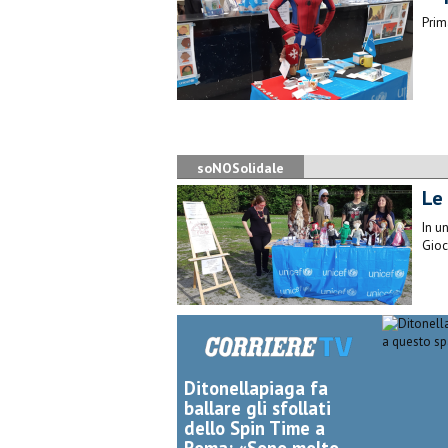
Prim
soNOSolidale
Le
In u
Gioc
Ditonellapiaga fa
ballare gli sfollati
dello Spin Time a