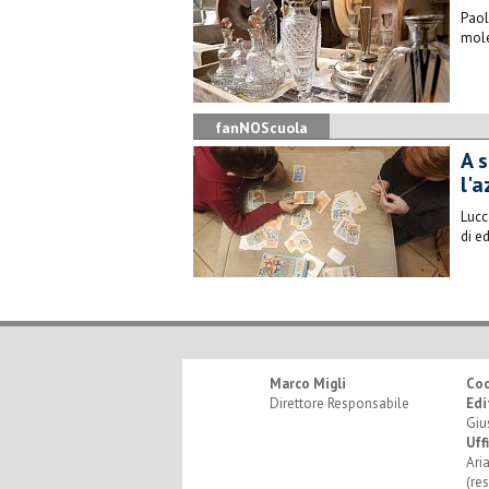
Paol
mole
fanNOScuola
A 
l'
​Luc
di e
Marco Migli
Co
Direttore Responsabile
Edi
Giu
Uff
Ari
(re