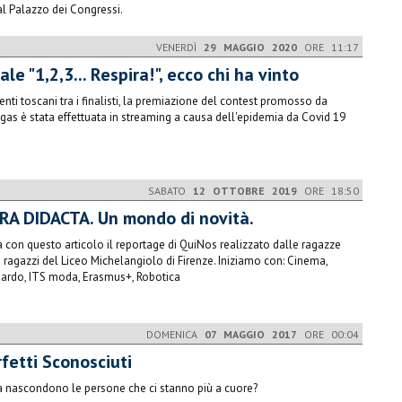
al Palazzo dei Congressi.
VENERDÌ
29 MAGGIO 2020
ORE 11:17
ale "1,2,3... Respira!", ecco chi ha vinto
enti toscani tra i finalisti, la premiazione del contest promosso da
igas è stata effettuata in streaming a causa dell'epidemia da Covid 19
SABATO
12 OTTOBRE 2019
ORE 18:50
ERA DIDACTA. Un mondo di novità.
ia con questo articolo il reportage di QuiNos realizzato dalle ragazze
i ragazzi del Liceo Michelangiolo di Firenze. Iniziamo con: Cinema,
ardo, ITS moda, Erasmus+, Robotica
DOMENICA
07 MAGGIO 2017
ORE 00:04
rfetti Sconosciuti
 nascondono le persone che ci stanno più a cuore?