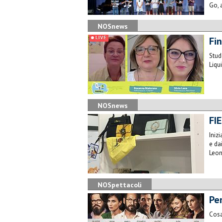
Go, 
NOSnews
Fin
Stud
Liqu
NOSnews
FI
Iniz
e da
Leon
NOSpettacoli
​Pe
Cosa