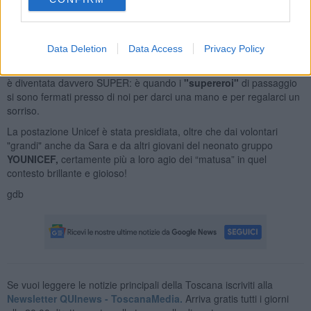
tavolo "
Pisa Story
" completa lo shop.
Data Deletion
Data Access
Privacy Policy
Da notare che ci sono stati dei momenti in cui la nostra postazione
è diventata davvero SUPER: è quando i
"supereroi"
di passaggio
si sono fermati presso di noi per darci una mano e per regalarci un
sorriso.
La postazione Unicef è stata presidiata, oltre che dai volontari
"grandi" anche da Sara e da altri giovani del neonato gruppo
YOUNICEF,
certamente più a loro agio dei “matusa” in quel
contesto brillante e gioioso!
gdb
Se vuoi leggere le notizie principali della Toscana iscriviti alla
Newsletter QUInews - ToscanaMedia.
Arriva gratis tutti i giorni