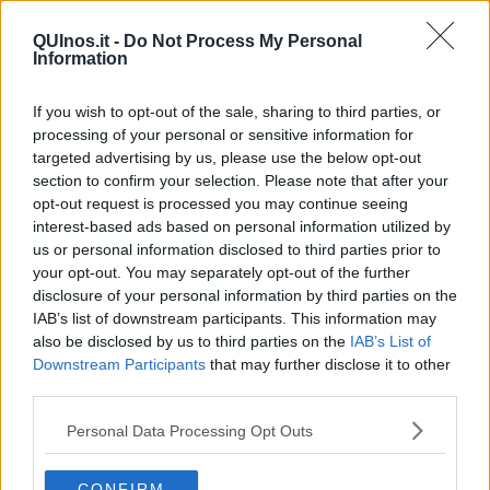
steam punch,
uno stile di vita e un modo di vestirsi
che, ci è stato
spiegato, prende la sua ispirazione dalla rivoluzione industriale
QUInos.it -
Do Not Process My Personal
inglese, con meccanismi, ingranaggi e orologi che impreziosiscono
Information
agende, capelli, guantoni, stivali, borse e tanto altro. Per ricordare il
motore a vapore (che dà il nome al movimento), elemento simbolo
If you wish to opt-out of the sale, sharing to third parties, or
di quel periodo industriale, in uno dei due stand c'è un poster di
processing of your personal or sensitive information for
una locomotiva, da cui fuoriescono soffi e fischi e, a tratti, anche
targeted advertising by us, please use the below opt-out
grossi sbuffi di vapore!
section to confirm your selection. Please note that after your
La postazione Unicef si estende lungo il banco della reception ed
opt-out request is processed you may continue seeing
ha, in aggiunta, un tavolo frontale; sugli scaffali fanno bella mostra
interest-based ads based on personal information utilized by
di sé oltre 30 Pigotte, le più sono abbigliate e acconciate in tema
us or personal information disclosed to third parties prior to
con l’evento. Una simpatizzante del Comitato, nome d'arte
Debora
your opt-out. You may separately opt-out of the further
Tailoring
, è l'artefice di molte di quelle più belle e alcune delle
disclosure of your personal information by third parties on the
altre, altrettanto fantasiose, sono state realizzate dall'amica
IAB’s list of downstream participants. This information may
Stefania
. Fanno bella mostra di sè inoltre le "
Pigotte Storiche
"
also be disclosed by us to third parties on the
IAB’s List of
pisane realizzate dalle generose signore della
Sartoria della
Downstream Participants
that may further disclose it to other
Solidarietà
di Fornacette. Oltre alle Pigotte sul banco espositivo si
third parties.
trovano alcuni gadget e piccoli giochi Unicef oltre tantissime spille in
tema e ad alcune pubblicazioni regalateci dagli autori, amici del
Personal Data Processing Opt Outs
Comitato di Pisa, per essere cedute in cambio di offerte: il libro
storico "
Qualcuno dice NO
" di Roberto Cappuccio e la cartina
illustrata e il poster di Pisa donati da
Elledibook
. Il bel gioco da
CONFIRM