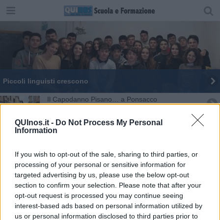
Piccoli linguisti crescono
Il Capodanno Pisano… a Ponsacco
Toscana pronta a tornare a scuola dal 7 Gennaio
QUInos.it -
Do Not Process My Personal
Information
Trionfo della scuola nel concorso del Fai
If you wish to opt-out of the sale, sharing to third parties, or
Con gli studenti il territorio si racconta
processing of your personal or sensitive information for
targeted advertising by us, please use the below opt-out
section to confirm your selection. Please note that after your
Espressione e comunicazione: tatuaggi e musica
opt-out request is processed you may continue seeing
interest-based ads based on personal information utilized by
Giovane fiorentina ingegnere a servizio del tram
us or personal information disclosed to third parties prior to