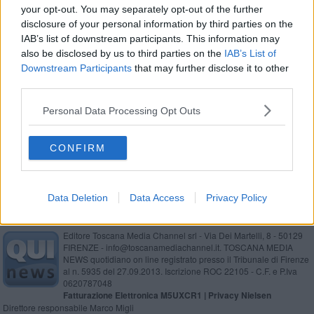
your opt-out. You may separately opt-out of the further
"Un poster per la pace", ecco i vincitori
disclosure of your personal information by third parties on the
IAB’s list of downstream participants. This information may
Miscellanea
also be disclosed by us to third parties on the
IAB’s List of
Downstream Participants
that may further disclose it to other
Dall'Andalusia alla Cina passando per il Nepal
third parties.
quiNOS si presenta alle scuole
Personal Data Processing Opt Outs
​Antichi mestieri da riscoprire
CONFIRM
Data Deletion
Data Access
Privacy Policy
Editore Toscana Media Channel srl - Via Dei Martelli, 8 - 50129
FIRENZE - info@toscanamediachannel.it. TOSCANA MEDIA
NEWS quotidiano on line registrato presso il Tribunale di Firenze
al n. 5935 del 27.09.2013. Iscrizione ROC 22105 - C.F. e P.Iva
0620787048
Fatturazione Elettronica M5UXCR1 |
Privacy Nielsen
Direttore responsabile Marco Migli