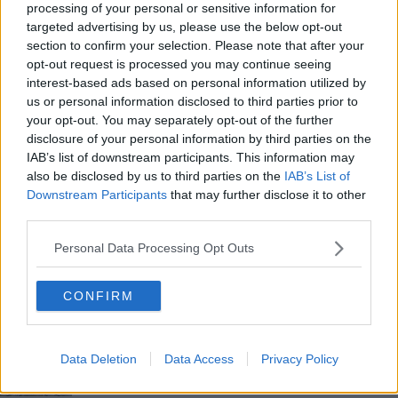
processing of your personal or sensitive information for
Liliana Segre ospite alla Cittadella della Pace
targeted advertising by us, please use the below opt-out
section to confirm your selection. Please note that after your
Giorno della Memoria alla Media Pascoli - VIDEO
opt-out request is processed you may continue seeing
interest-based ads based on personal information utilized by
23 gennaio 2019: terzo giorno
us or personal information disclosed to third parties prior to
your opt-out. You may separately opt-out of the further
21 gennaio 2019: primo giorno
disclosure of your personal information by third parties on the
IAB’s list of downstream participants. This information may
​Treno della Memoria 2019
also be disclosed by us to third parties on the
IAB’s List of
Downstream Participants
that may further disclose it to other
​Viaggio sul confine orientale con 50 studenti
third parties.
Personal Data Processing Opt Outs
​Ugo Caffaz consulente regionale per la Memoria
Ai liceali i premi per la Memoria
CONFIRM
Intervista immaginaria a Simone Veil
Data Deletion
Data Access
Privacy Policy
Memoria, le iniziative dell'Università di Firenze