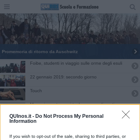
Promemoria di ritorno da Auschwitz
Foibe, studenti in viaggio sulle orme degli esuli
22 gennaio 2019: secondo giorno
​Touch
Memoria, un treno virtuale per non dimenticare
Auschwitz
QUInos.it -
Do Not Process My Personal
Il Foresi non dimentica il Giorno della Memoria
Information
Il Giardino dei Giusti alla scuola di Campo
If you wish to opt-out of the sale, sharing to third parties, or