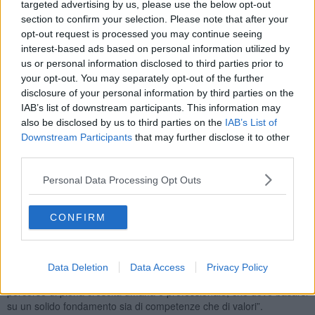
settore.
targeted advertising by us, please use the below opt-out
section to confirm your selection. Please note that after your
opt-out request is processed you may continue seeing
interest-based ads based on personal information utilized by
us or personal information disclosed to third parties prior to
Gli studenti hanno a disposizione un programma di
mentoring
con
your opt-out. You may separately opt-out of the further
imprenditori e professionisti
e utilizzeranno la piattaforma online
disclosure of your personal information by third parties on the
di
blended learning
e
networking
www.eyee.eu
nata dalla
sperimentazione all’interno del progetto europeo Eyee Erasmus +.
IAB’s list of downstream participants. This information may
also be disclosed by us to third parties on the
IAB’s List of
Potranno sviluppare la loro idea di impresa: le migliori idee,
Downstream Participants
that may further disclose it to other
accompagnate da un
elevator pitch
, saranno presentate da loro
third parties.
stessi in un
contest
di fronte a una
giuria di esperti
. La più
originale, ma anche concreta e realizzabile, sarà premiata con un
Personal Data Processing Opt Outs
trofeo
e potrà essere approfondita attraverso un
follow up
insieme
a una rete di imprenditori, professionisti, formatori e istituzioni fino
alla possibilità di avviare una
start up
.
CONFIRM
“Nella impetuosa e rapidissima evoluzione dei contesti sociali ed
economici cui stiamo assistendo - afferma il dirigente scolastico
dell’Its Fedi-Fermi
Paolo Bernardi
– è essenziale che l’educazione
Data Deletion
Data Access
Privacy Policy
e l’istruzione si orientino verso la costruzione di un proficuo
percorso di piena crescita umana e professionale, che deve basarsi
su un solido fondamento sia di competenze che di valori”.