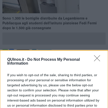
Sono 1.300 le bottiglie distribuite da Legambiente e
Publiacqua agli studenti dell'istituto pistoiese Fedi Fermi
dopo le 1.500 già consegnate
PISTOIA —
Via la plastica, largo alle borracce ecologiche all'Istituto
QUInos.it -
Do Not Process My Personal
Fedi Fermi di Pistoia. E' qui che Publiacqua e Legambiente
Information
consegnano agli studenti 1.300 borracce a sostegno del progetto
plastic free
. Le nuove borracce si aggiungono alle circa 1.500
If you wish to opt-out of the sale, sharing to third parties, or
distribuite gratuitamente da Publiacqua alle scuole elementari di
processing of your personal or sensitive information for
Pistoia dal 2019, a cui vanno aggiunte quelle distribuite dal
targeted advertising by us, please use the below opt-out
Comune e che comunque già da sole valgono un risparmio
section to confirm your selection. Please note that after your
ambientale stimabile in stimato in 300 mila bottiglie di plastica da
opt-out request is processed you may continue seeing
mezzo litro non prodotte, trasportate e smaltite e 30 tonnellate in
interest-based ads based on personal information utilized by
meno di CO2.
us or personal information disclosed to third parties prior to