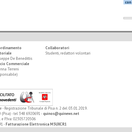
con 
ordinamento
Collaboratori
toriale
Studenti, redattori volontari
seppe De Benedittis
icio Commerciale
anna Terreni
sponsabile)
Registrazione Tribunale di Pisa n. 2 del 03.01.2019.
 (Pisa) - tel 348 6920691 -
quinos@quinews.net
. e P.Iva: 02305720506
91 -
Fatturazione Elettronica M5UXCR1