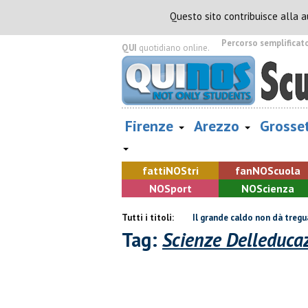
Questo sito contribuisce alla 
Percorso semplificat
QUI
quotidiano online.
Firenze
Arezzo
Grosse
fatti
NOS
tri
fan
NOS
cuola
NOS
port
NOS
cienza
 un capannone, parte del tetto collassa
Tutti i titoli:
Il grande caldo non dà tregua,
Tag:
Scienze Delleduca