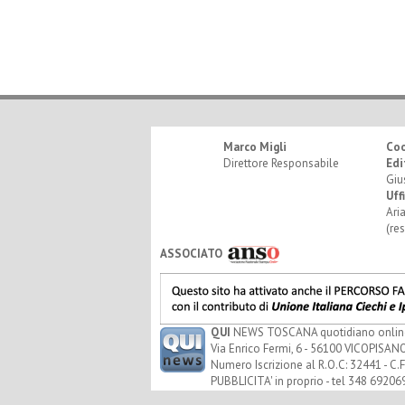
Marco Migli
Co
Direttore Responsabile
Edi
Giu
Uff
Ari
(re
ASSOCIATO
QUI
NEWS TOSCANA quotidiano online - 
Via Enrico Fermi, 6 - 56100 VICOPISANO
Numero Iscrizione al R.O.C: 32441 - C.F
PUBBLICITA' in proprio - tel 348 69206