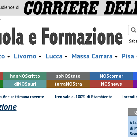
audience di
o
Sab
to
Livorno
Lucca
Massa Carrara
Pisa
han
NOS
critto
so
NOS
tato
NOS
corner
di
NOS
auri
terra
NOS
tra
NOS
news
 fine settimana rovente
Iren sale al 100% di Etambiente
Incendio 
zione
Q
A L
di 
Scar