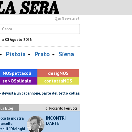
QuiNews.net
ato
08 Agosto 2026
Pistoia
Prato
Siena
NOS
pettacoli
desig
NOS
so
NOS
olidale
contatta
NOS
devasta un capannone, parte del tetto collassa
Il grande caldo non dà 
ui Blog
di Riccardo Ferrucci
INCONTRI
ucca la mostra
D'ARTE
Marcello
selli “Dialoghi