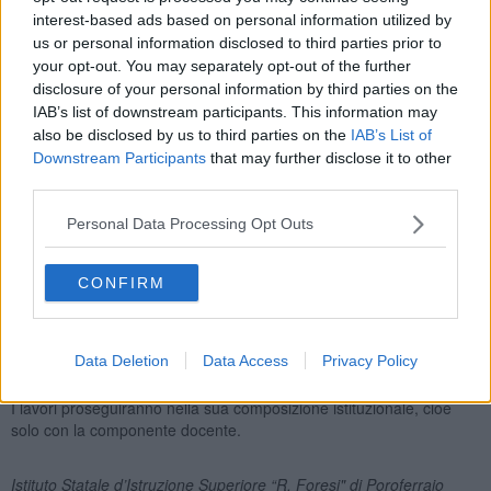
interest-based ads based on personal information utilized by
us or personal information disclosed to third parties prior to
your opt-out. You may separately opt-out of the further
Questa volta sarà il dottor
Enrico Lupi
a inaugurare l’anno
disclosure of your personal information by third parties on the
scolastico. Il Collegio dei docenti di tutti gli indirizzi dell’I.S.I.S. “R.
IAB’s list of downstream participants. This information may
Foresi”, (licei e professionale), prenderà il via con una sua
also be disclosed by us to third parties on the
IAB’s List of
prolusione.
Downstream Participants
that may further disclose it to other
third parties.
Enrico Lupi, 29 anni, è laureato in Economia a Pisa con dottorato a
Roma. E' autore di numerosi contributi scientifici in riviste e libri e
Personal Data Processing Opt Outs
ha partecipato a diversi progetti. Attualmente collabora con la
Scuola superiore Sant'Anna di Pisa.
CONFIRM
Alla prima parte del Collegio parteciperà tutto il personale
dell’Istituto. Dopo l'intervento del dottor Lupi, ci saranno le
comunicazioni del dirigente Fazio, relativamente all'organizzazione
dei plessi e al funzionamennto degli uffici di segreteria nel rispetto
Data Deletion
Data Access
Privacy Policy
delle norme anti-Covid.
I lavori proseguiranno nella sua composizione istituzionale, cioé
solo con la componente docente.
Istituto Statale d’Istruzione Superiore “R. Foresi" di Poroferraio