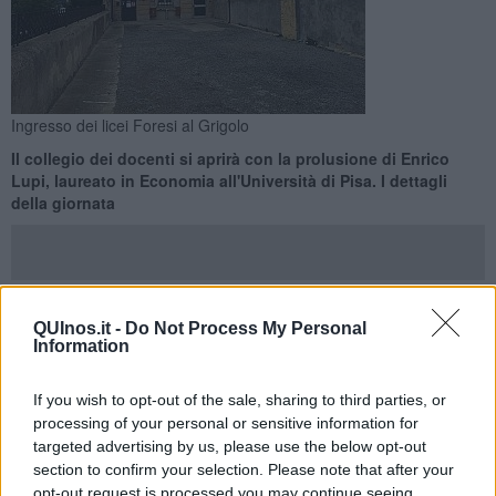
Ingresso dei licei Foresi al Grigolo
Il collegio dei docenti si aprirà con la prolusione di Enrico
Lupi, laureato in Economia all'Università di Pisa. I dettagli
della giornata
QUInos.it -
Do Not Process My Personal
PORTOFERRAIO —
Martedì 1 settembre
si terrà il Collegio dei
Information
docenti dell'I.S.I.S. “R. Foresi”. La riunione, che avrà inizio alle ore
8:30, si svolgerà nell'Aula Magna della sede del Grigolo (via Bini).
If you wish to opt-out of the sale, sharing to third parties, or
Come negli anni precedenti, il dirigente scolastico Enzo Giorgio
processing of your personal or sensitive information for
Fazio avvia le attività scolastiche con un momento di valorizzazione
targeted advertising by us, please use the below opt-out
della storia e dell’identità dell’Isola, attraverso testimonianze di
section to confirm your selection. Please note that after your
personalità rappresentative dell’eccellenza elbana.
opt-out request is processed you may continue seeing