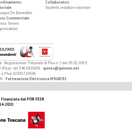
ordinamento
Collaboratori
toriale
Studenti, redattori volontari
seppe De Benedittis
icio Commerciale
anna Terreni
sponsabile)
Registrazione Tribunale di Pisa n. 2 del 03.01.2019.
 (Pisa) - tel 348 6920691 -
quinos@quinews.net
. e P.Iva: 02305720506
91 -
Fatturazione Elettronica M5UXCR1
 Finanziata dal POR-FESR
14-2020