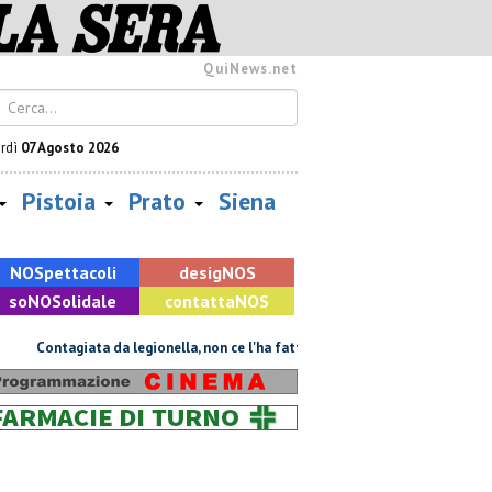
QuiNews.net
rdì
07 Agosto 2026
Pistoia
Prato
Siena
NOS
pettacoli
desig
NOS
so
NOS
olidale
contatta
NOS
Contagiata da legionella, non ce l'ha fatta
Retiambiente, il dopo Forti