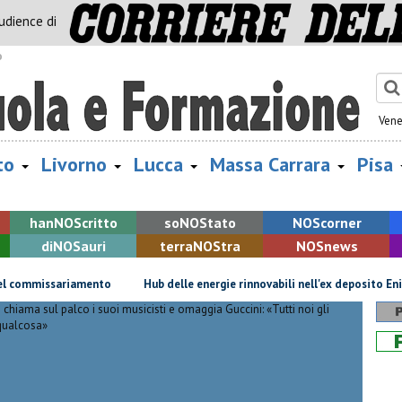
audience di
o
Vene
to
Livorno
Lucca
Massa Carrara
Pisa
han
NOS
critto
so
NOS
tato
NOS
corner
di
NOS
auri
terra
NOS
tra
NOS
news
ommissariamento
Hub delle energie rinnovabili nell'ex deposito Eni