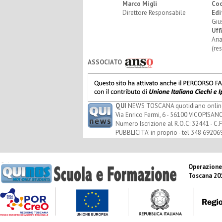
Marco Migli
Co
Direttore Responsabile
Edi
Giu
Uff
Ari
(re
ASSOCIATO
QUI
NEWS TOSCANA quotidiano online - 
Via Enrico Fermi, 6 - 56100 VICOPISANO
Numero Iscrizione al R.O.C: 32441 - C.F
PUBBLICITA' in proprio - tel 348 69206
Operazione
Toscana 20