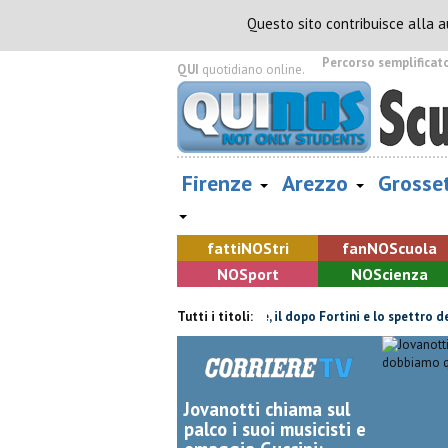
Questo sito contribuisce alla 
Percorso semplificat
QUI
quotidiano online.
Firenze
Arezzo
Grosse
fatti
NOS
tri
fan
NOS
cuola
NOS
port
NOS
cienza
a, non ce l'ha fatta
Retiambiente, il dopo Fortini e lo spettro del c
Tutti i titoli:
Jovanotti chiama sul
palco i suoi musicisti e