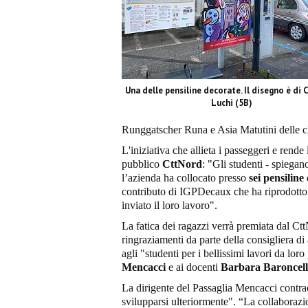
Una delle pensiline decorate. Il disegno è di 
Luchi (5B)
Runggatscher Runa e Asia Matutini delle cl
L'iniziativa che allieta i passeggeri e rende
pubblico
CttNord
: "Gli studenti - spiegan
l’azienda ha collocato presso
sei pensiline
contributo di IGPDecaux che ha riprodotto 
inviato il loro lavoro".
La fatica dei ragazzi verrà premiata dal 
ringraziamenti da parte della consigliera d
agli "studenti per i bellissimi lavori da lor
Mencacci
e ai docenti
Barbara Baroncelli
La dirigente del Passaglia Mencacci contra
svilupparsi ulteriormente". “La collaboraz