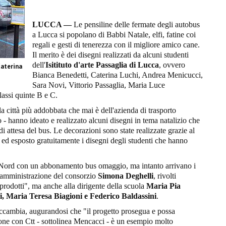
LUCCA —
Le pensiline delle fermate degli autobus
a Lucca si popolano di Babbi Natale, elfi, fatine coi
regali e gesti di tenerezza con il migliore amico cane.
Il merito è dei disegni realizzati da alcuni studenti
dell'
Isitituto d'arte Passaglia di Lucca
, ovvero
Caterina
Bianca Benedetti, Caterina Luchi, Andrea Menicucci,
Sara Novi, Vittorio Passaglia, Maria Luce
assi quinte B e C.
 la città più addobbata che mai è dell'azienda di trasporto
o - hanno ideato e realizzato alcuni disegni in tema natalizio che
di attesa del bus. Le decorazioni sono state realizzate grazie al
ed esposto gratuitamente i disegni degli studenti che hanno
CttNord con un abbonamento bus omaggio, ma intanto arrivano i
i amministrazione del consorzio
Simona Deghelli
, rivolti
o prodotti", ma anche alla dirigente della scuola
Maria Pia
, Maria Teresa Biagioni e Federico Baldassini
.
ccambia, augurandosi che "il progetto prosegua e possa
ione con Ctt - sottolinea Mencacci - è un esempio molto