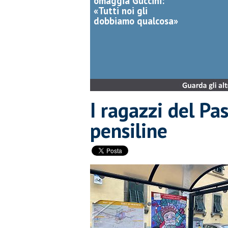
omaggia Guccini:
«Tutti noi gli
dobbiamo qualcosa»
I ragazzi del Pa
pensiline