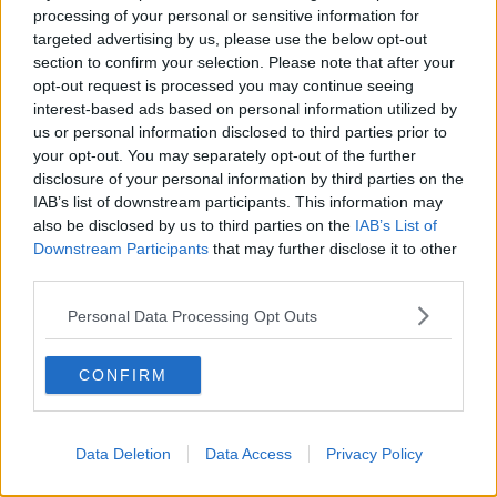
esigenze di studenti e famiglie. Le attività motorie sono state
processing of your personal or sensitive information for
proposte in modalità asincrona, sotto forma di video lezioni e slides
targeted advertising by us, please use the below opt-out
nel rispetto dei criteri che caratterizzano il progetto e degli obiettivi
section to confirm your selection. Please note that after your
specifici per ogni classe, con lezioni idonee agli ambienti domestici
opt-out request is processed you may continue seeing
e valorizzando l’aspetto relazionale ‘a distanza’.
interest-based ads based on personal information utilized by
us or personal information disclosed to third parties prior to
your opt-out. You may separately opt-out of the further
disclosure of your personal information by third parties on the
IAB’s list of downstream participants. This information may
Per partecipare basterà collegarsi a
https://bit.ly/SportScuolaCompagnidiBanco
. Alunni e genitori
also be disclosed by us to third parties on the
IAB’s List of
potranno giocare nelle proprie case e inviare video o foto al
Downstream Participants
that may further disclose it to other
comitato organizzatore, dopo la compilazione di un format di
third parties.
accettazione alla partecipazione, cliccando su
https://forms.gle/fGx7r6fD9d9Wmf1Q7
. Il materiale sarà montato
Personal Data Processing Opt Outs
sotto forma di video e presentato in occasione della festa finale.
Il progetto, realizzato da Regione Toscana nell’ambito del progetto
CONFIRM
GiovaniSì, Ufficio Scolastico Regionale per la Toscana, Università
degli Studi di Firenze, Università di Pisa, Coni Toscana e Comitato
italiano paralimpico per promuovere l’insegnamento
Data Deletion
Data Access
Privacy Policy
dell’educazione fisica nelle classi prima e seconda delle scuole
primarie ed introdurre al lavoro i neolaureati in Scienze motorie, è