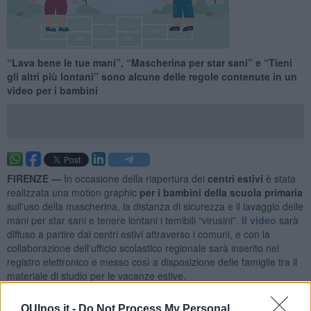
“Lava bene le tue mani”, “Mascherina per star sani” e “Tieni
gli altri più lontani” sono alcune delle regole contenute in un
video per i bambini
FIRENZE —
In occasione della riapertura dei
centri estivi
è stata
realizzata una motion graphic
per i bambini della scuola primaria
sull'uso della mascherina, la distanza di sicurezza e il lavaggio delle
mani per star sani e tenere lontani i temibili “virusini”.
Il video
sarà
diffuso a partire dai centri estivi attraverso i comuni, e con la
collaborazione dell'ufficio scolastico regionale sarà inserito nel
registro elettronico e messo così a disposizione delle famiglie tra il
materiale di studio per le vacanze estive.
“La sanità toscana è pronta a dare il suo contributo e a fare la
QUInos.it -
Do Not Process My Personal
propria parte sia per i centri estivi che per le scuole - ha detto