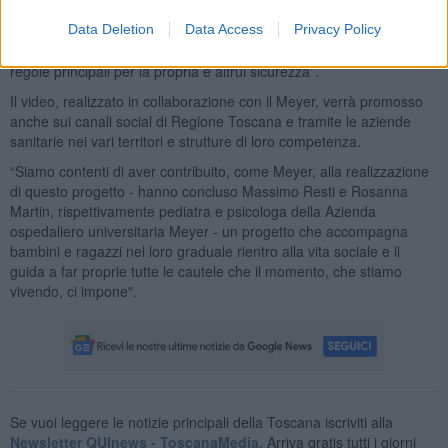
familiare - ha spiegato l'assessore all’istruzione, formazione e
lavoro, Cristina Grieco -. E’ un progetto educativo lodevole, che
Data Deletion
Data Access
Privacy Policy
attraverso il linguaggio dell’animazione, insegna ai bambini le tre
regole principali per la propria e altrui sicurezza”.
Il video, realizzato in collaborazione con il Meyer, verrà promosso
anche sui canali social di Regione Toscana e tramite le aziende
sanitarie nei vari territori e strutture di loro competenza.
“Siamo contenti di aver contribuito, come Meyer, alla realizzazione
di questo progetto - hanno concluso Massimo Resti e Rosanna
Martin, rispettivamente pediatra e psicologa della Azienda
ospedaliero universitaria Meyer - un progetto che accompagna
bambini e ragazzi nel loro graduale rientro alla vita sociale e li
guida a far proprie tutte le cautele che il momento, che stiamo
vivendo, ci impone".
Se vuoi leggere le notizie principali della Toscana iscriviti alla
Newsletter QUInews - ToscanaMedia.
Arriva gratis tutti i giorni