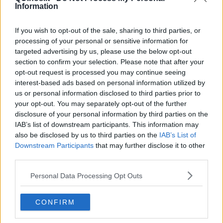
Information
l’assessore per il diritto alla salute, Stefania Saccardi -. Il diritto alla
salute deve, e dovrà, necessariamente conciliarsi con il diritto allo
studio. Per troppo tempo i bambini sono stati lontani dai loro
If you wish to opt-out of the sale, sharing to third parties, or
banchi. Dobbiamo aver fiducia nei bambini e comunicare con loro
processing of your personal or sensitive information for
nel modo corretto. Sono certa che riusciranno a fare proprie queste
targeted advertising by us, please use the below opt-out
semplici regole anche meglio dei grandi. Questo video - ha
section to confirm your selection. Please note that after your
aggiunto Saccardi - è solo un punto di partenza. Sicuramente una
opt-out request is processed you may continue seeing
comunicazione mirata, adeguata a loro, è una parte del grande
interest-based ads based on personal information utilized by
lavoro che ci vedrà impegnati, per garantire una ripartenza in
us or personal information disclosed to third parties prior to
sicurezza”.
your opt-out. You may separately opt-out of the further
disclosure of your personal information by third parties on the
IAB’s list of downstream participants. This information may
also be disclosed by us to third parties on the
IAB’s List of
Intanto, le tre regole basilari di oggi, e forse anche di domani, “Lava
Downstream Participants
that may further disclose it to other
bene le tue mani”, “Mascherina per star sani” e “Tieni gli altri più
third parties.
lontani”, sono raccontate e illustrate come una sorta di
scudo/barriera su cui i temerari ‘virusini’ tentano di arrivare,
Personal Data Processing Opt Outs
rimbalzando via doloranti.
“E’ una iniziativa di prevenzione e sensibilizzazione sui corretti
CONFIRM
comportamenti da tenere per stare bene e tenere lontano il virus,
che attraverso i più piccoli finisce per coinvolgere l’intero nucleo