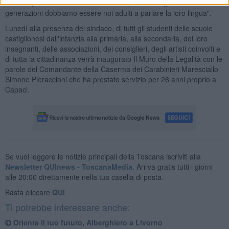
attuale quale la street art convinti che per coinvolgere le nuove
generazioni dobbiamo essere noi adulti a parlare la loro lingua".
Lunedì alla presenza del sindaco, di tutti gli studenti delle scuole
castiglionesi dall'infanzia alla primaria, alla secondaria, dei loro
insegnanti, delle associazioni, dei consiglieri, degli artisti coinvolti e
di tutta la cittadinanza verrà inaugurato Il Muro della Legalità con le
parole del Comandante della Caserma dei Carabinieri Maresciallo
Simone Pieraccioni che ha prestato servizio per 26 anni proprio a
Capaci.
Se vuoi leggere le notizie principali della Toscana iscriviti alla
Newsletter QUInews - ToscanaMedia.
Arriva gratis tutti i giorni
alle 20:00 direttamente nella tua casella di posta.
Basta cliccare
QUI
Ti potrebbe interessare anche:
Orienta il tuo futuro, Alberghiero a Livorno