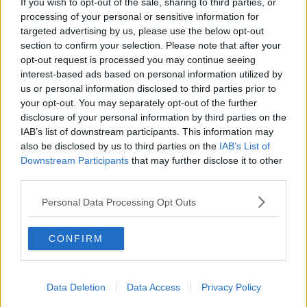
legge, dei diritti,
ma anche dei
doveri
che le nuove generazioni
If you wish to opt-out of the sale, sharing to third parties, or
non dovranno dimenticare nella loro crescita personale e sociale.
processing of your personal or sensitive information for
targeted advertising by us, please use the below opt-out
section to confirm your selection. Please note that after your
opt-out request is processed you may continue seeing
interest-based ads based on personal information utilized by
Gli artisti che firmeranno l'opera sono
Paolo Gojo e Zara Kiafar
us or personal information disclosed to third parties prior to
street artists romani autori di molti progetti nella capitale, ma non
your opt-out. You may separately opt-out of the further
solo.
disclosure of your personal information by third parties on the
Saranno i ragazzi della scuola secondaria di primo grado
IAB’s list of downstream participants. This information may
dell'istituto Vasari, plesso Ugo Nofri, che con un percorso di
also be disclosed by us to third parties on the
IAB’s List of
sensibilizzazione al tema affrontato in classe con i professori
Downstream Participants
that may further disclose it to other
porteranno il loro eroe ucciso in quegli anni e attraverso un
third parties.
simbolo, una frase, un'immagine lo raffigureranno nel muro di cinta
della loro scuola in un'opera più ampia che rappresenterà la
Personal Data Processing Opt Outs
giustizia all'interno del piccolo borgo abitato di Castiglion Fibocchi.
"Nell'occasione dei 30 anni dalla morte dei Giudici Falcone e
CONFIRM
Borsellino non potevamo non lasciare
un segno tangibile sul
territorio
coinvolgendo gli studenti della nostra scuola - afferma il
vicesindaco
Rachele Bruschi
- con un messaggio che rimarrà ai
giovani castiglionesi che verranno e che si formeranno proprio in
Data Deletion
Data Access
Privacy Policy
questo spazio. Abbiamo scelto un sistema comunicativo giovanile e