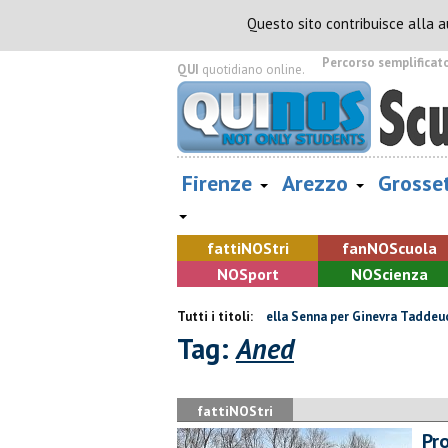
Questo sito contribuisce alla 
Percorso semplificat
QUI
quotidiano online.
Firenze
Arezzo
Grosse
fatti
NOS
tri
fan
NOS
cuola
NOS
port
NOS
cienza
, muore davanti ai nipoti
Tutti i titoli:
Due ori nella Senna per Ginevra Taddeucci
Tag:
Aned
fattiNOStri
Pr