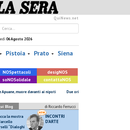
QuiNews.net
vedì
06 Agosto 2026
Pistoia
Prato
Siena
NOS
pettacoli
desig
NOS
so
NOS
olidale
contatta
NOS
ane, muore davanti ai nipoti
Due ori nella Senna per Ginevra Taddeucci
ui Blog
di Riccardo Ferrucci
INCONTRI
ucca la mostra
D'ARTE
Marcello
selli “Dialoghi