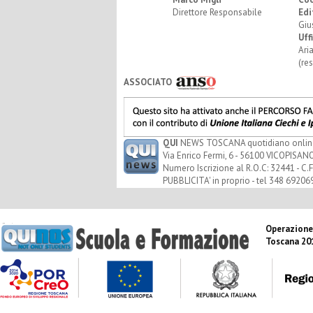
Direttore Responsabile
Edi
Giu
Uff
Ari
(re
ASSOCIATO
QUI
NEWS TOSCANA quotidiano online - 
Via Enrico Fermi, 6 - 56100 VICOPISANO
Numero Iscrizione al R.O.C: 32441 - C.F
PUBBLICITA' in proprio - tel 348 69206
Operazione
Toscana 20