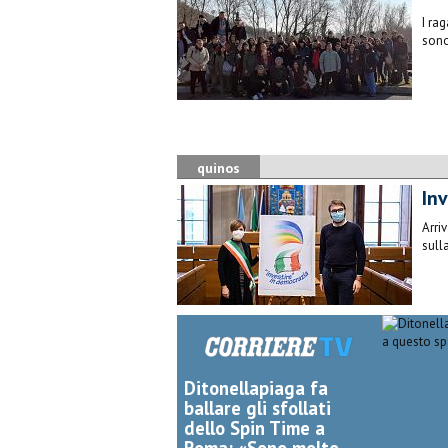
I ra
sono
quinos
Inv
Arri
sull
Ditonellapiaga fa
ballare gli sfollati
dello Spin Time a