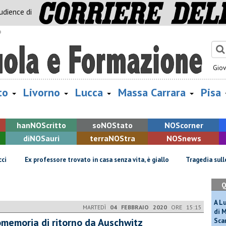
audience di
o
Gio
to
Livorno
Lucca
Massa Carrara
Pisa
han
NOS
critto
so
NOS
tato
NOS
corner
di
NOS
auri
terra
NOS
tra
NOS
news
Ex professore trovato in casa senza vita, è giallo
Tragedia sulle Apu
Q
A L
MARTEDÌ
04 FEBBRAIO 2020
ORE 15:15
di 
omemoria di ritorno da Auschwitz
Scar