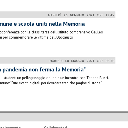
MARTEDÌ
26 GENNAIO 2021
ORE 12:45
mune e scuola uniti nella Memoria
oconferenza con le classi terze dell'istituto comprensivo Galileo
ei per commemorare le vittime dell'Olocausto
MARTEDÌ
18 MAGGIO 2021
ORE 08:30
a pandemia non ferma la Memoria"
gli studenti un pellegrinaggio online e un incontro con Tatiana Bucci.
omune: "Due eventi digitali per ricordare tragiche pagine di storia"
ordinamento
Collaboratori