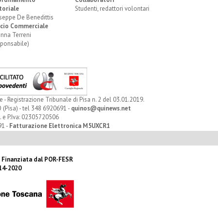
toriale
Studenti, redattori volontari
seppe De Benedittis
icio Commerciale
anna Terreni
sponsabile)
Registrazione Tribunale di Pisa n. 2 del 03.01.2019.
 (Pisa) - tel 348 6920691 -
quinos@quinews.net
. e P.Iva: 02305720506
91 -
Fatturazione Elettronica M5UXCR1
 Finanziata dal POR-FESR
14-2020