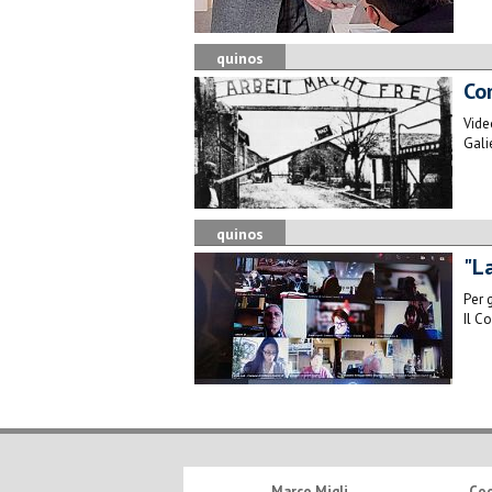
quinos
Co
Vide
Gali
quinos
"L
Per 
Il C
Marco Migli
Co