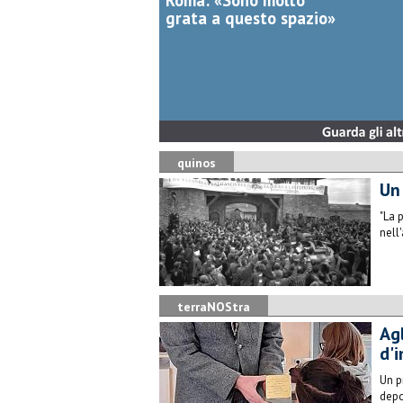
Roma: «Sono molto
grata a questo spazio»
quinos
Un
"La 
nell
terraNOStra
Agl
d'
Un p
depo