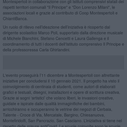
Montespertoli in collaborazione con gli Istituti comprensivi statali dei
rispetti territori comunali "Il Principe" e "Don Lorenzo Milani", le
associazioni locali e grazie al contributo di Coop Montespertoli e
ChiantiBanca.
Un ruolo di rilievo nell’ideazione dell’iniziativa è ricoperto dal
dirigente scolastico Marco Poli, supportato dalla direzione musicale
di Michele Bianchini, Stefano Cencetti e Laura Gallenga e il
coordinamento di tutti i docenti dell'Istituto comprensivo Il Principe e
della professoressa Carla Ghirlandini.
L'evento proseguirà l’11 dicembre a Montespertoli con altrettante
iniziative per concludersi il 10 gennaio 2021. Il progetto ha visto il
coinvolgimento di centinaia di studenti, come autori di elaborati
grafici e testuali, disegni, installazioni e opere di scrittura creativa.
Grazie ai sogni ‘artistici’ che volano liberi, le invasioni creative,
guidate e ispirate dalle qualità immaginifiche dei bambini,
arricchiranno e occuperanno le vetrine dei negozi di Cerbaia,
Talente - Croce di Via, Mercatale, Bargino, Chiesanuova,
Montefiridolfi, San Pancrazio, San Casciano. L’iniziativa si tiene nel
rispetto delle misure antiCovid. Le scuole coinvolte sono le scuole