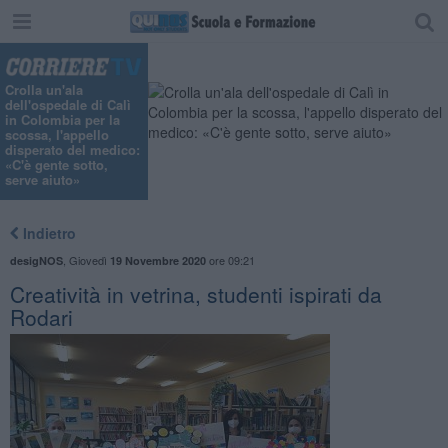
Crolla un'ala
dell'ospedale di Calì
in Colombia per la
scossa, l'appello
disperato del medico:
«C'è gente sotto,
serve aiuto»
Indietro
,
Giovedì
ore 09:21
desigNOS
19 Novembre 2020
Creatività in vetrina, studenti ispirati da
Rodari