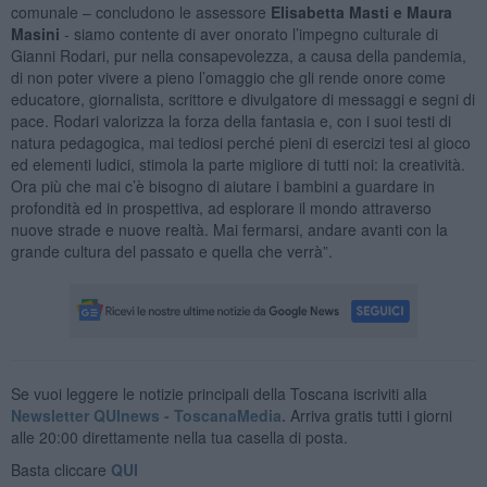
comunale – concludono le assessore
Elisabetta Masti e Maura
Masini
- siamo contente di aver onorato l’impegno culturale di
Gianni Rodari, pur nella consapevolezza, a causa della pandemia,
di non poter vivere a pieno l’omaggio che gli rende onore come
educatore, giornalista, scrittore e divulgatore di messaggi e segni di
pace. Rodari valorizza la forza della fantasia e, con i suoi testi di
natura pedagogica, mai tediosi perché pieni di esercizi tesi al gioco
ed elementi ludici, stimola la parte migliore di tutti noi: la creatività.
Ora più che mai c’è bisogno di aiutare i bambini a guardare in
profondità ed in prospettiva, ad esplorare il mondo attraverso
nuove strade e nuove realtà. Mai fermarsi, andare avanti con la
grande cultura del passato e quella che verrà”.
Se vuoi leggere le notizie principali della Toscana iscriviti alla
Newsletter QUInews - ToscanaMedia.
Arriva gratis tutti i giorni
alle 20:00 direttamente nella tua casella di posta.
Basta cliccare
QUI