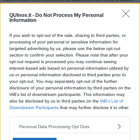
dell'Infanzia di Bargino, San Casciano, Cerbaia, Chiesanuova,
Mercatale, Montefiridolfi, San Pancrazio,Talente, le primarie Collodi
QUInos.it -
Do Not Process My Personal
di Mercatale, Machiavelli di San Casciano, Rodari di Cerbaia e la
Information
scuola secondaria di primo grado “Ippolito Nievo” di San Casciano.
“Immagini inaspettate - ha detto
Giovanna Maria Carli
- che
If you wish to opt-out of the sale, sharing to third parties, or
raccolgono i sogni dei bambini e delle bambine, stupiscono il
processing of your personal or sensitive information for
passante, richiamano l’attenzione di chi entra nel bar per un caffè.
targeted advertising by us, please use the below opt-out
Non sono manifesti pubblicitari ma i sogni attaccati ai muri di
section to confirm your selection. Please note that after your
speranza e meraviglia: un vero e proprio pensiero infantile che
opt-out request is processed you may continue seeing
contamina il paese. Da un binomio fantastico può accendersi
interest-based ads based on personal information utilized by
l’immaginazione: la parola singola agisce – scrive Gianni Rodari –
us or personal information disclosed to third parties prior to
solo quando ne incontra una seconda che la provoca, la costringe
your opt-out. You may separately opt-out of the further
a uscire dai binari dell’abitudine, a scoprirsi nuove capacità di
disclosure of your personal information by third parties on the
significare. Non c’è vita, dove non c’è lotta. E le parole lottano tra
IAB’s list of downstream participants. This information may
loro per risvegliare la voglia di stare insieme, di essere uniti nel
also be disclosed by us to third parties on the
IAB’s List of
rispetto l’uno dell’altro. Come il concetto è impossibile senza il suo
Downstream Participants
that may further disclose it to other
opposto, così l’uomo non esiste senza l’altro. Un’integrazione totale
nel nome della pace, della speranza, dell’inclusione e del rispetto,
third parties.
perché se è vero che siamo tutti sulla terra e sotto lo stesso cielo
Personal Data Processing Opt Outs
non c’è dubbio che… se il cielo è di tutti anche la terra lo è”.
“Gianni Rodari – sottolinea il dirigente scolastico
Marco Poli
- ci ha