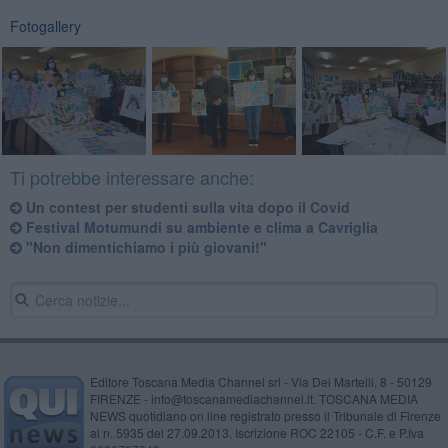
Fotogallery
Ti potrebbe interessare anche:
​Un contest per studenti sulla vita dopo il Covid
Festival Motumundi su ambiente e clima a Cavriglia
"Non dimentichiamo i più giovani!"
Editore Toscana Media Channel srl - Via Dei Martelli, 8 - 50129
FIRENZE - info@toscanamediachannel.it. TOSCANA MEDIA
NEWS quotidiano on line registrato presso il Tribunale di Firenze
al n. 5935 del 27.09.2013. Iscrizione ROC 22105 - C.F. e P.Iva