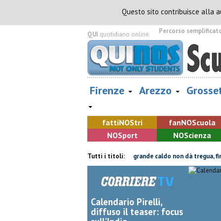
Questo sito contribuisce alla 
Percorso semplificat
QUI
quotidiano online.
Firenze
Arezzo
Grosse
fatti
NOS
tri
fan
NOS
cuola
NOS
port
NOS
cienza
pannone, parte del tetto collassa
Tutti i titoli:
Il grande caldo non dà tregua, fine 
Calendario Pirelli,
diffuso il teaser: focus