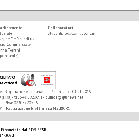
ordinamento
Collaboratori
toriale
Studenti, redattori volontari
seppe De Benedittis
icio Commerciale
anna Terreni
sponsabile)
Registrazione Tribunale di Pisa n. 2 del 03.01.2019.
 (Pisa) - tel 348 6920691 -
quinos@quinews.net
. e P.Iva: 02305720506
91 -
Fatturazione Elettronica M5UXCR1
 Finanziata dal POR-FESR
14-2020