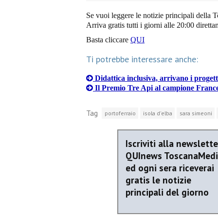
Se vuoi leggere le notizie principali della T
Arriva gratis tutti i giorni alle 20:00 dirett
Basta cliccare
QUI
Ti potrebbe interessare anche:
Didattica inclusiva, arrivano i progett
Il Premio Tre Api al campione Franc
Tag
portoferraio
isola d'elba
sara simeoni
Iscriviti alla newslette
QUInews ToscanaMed
ed ogni sera riceverai
gratis le notizie
principali del giorno