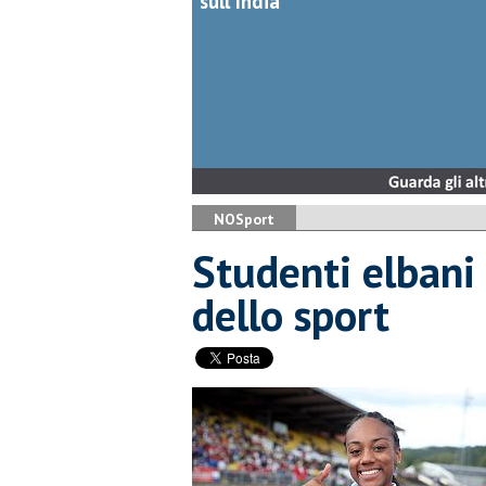
sull'India
NOSport
Studenti elbani 
dello sport