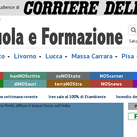
audience di
o
Sab
to
Livorno
Lucca
Massa Carrara
Pisa
han
NOS
critto
so
NOS
tato
NOS
corner
di
NOS
auri
terra
NOS
tra
NOS
news
settimana rovente
Iren sale al 100% di Etambiente
Incendio devasta