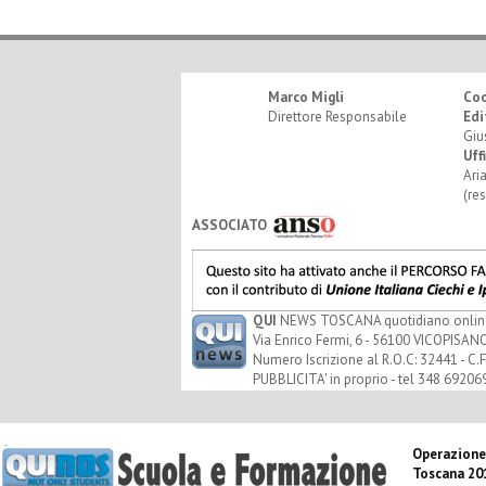
Marco Migli
Co
Direttore Responsabile
Edi
Giu
Uff
Ari
(re
ASSOCIATO
QUI
NEWS TOSCANA quotidiano online - 
Via Enrico Fermi, 6 - 56100 VICOPISANO
Numero Iscrizione al R.O.C: 32441 - C.F
PUBBLICITA' in proprio - tel 348 69206
Operazione
Toscana 20