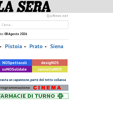
QuiNews.net
ato
08 Agosto 2026
Pistoia
Prato
Siena
NOS
pettacoli
desig
NOS
so
NOS
olidale
contatta
NOS
 un capannone, parte del tetto collassa
Il grande caldo non dà tregua,