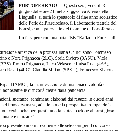
PORTOFERRAIO —
Questa sera, venerdì 3
giugno dalle ore 21, nella suggestiva Arena della
Linguella, si terrà lo spettacolo di fine anno scolastico
delle Perle dell’Arcipelago, il Laboratorio teatrale del
Foresi, con il patrocinio del Comune di Portoferraio.
Lo fa sapere con una nota l'Isis "Raffaello Foresi" di
 direzione artistica della prof.ssa Ilaria Chirici sono Tommaso
zino e Nora Prignacca (2LC), Sofia Siviero (3ASU), Viola
(3BS), Emma Prignacca, Luca Velasco e Luisa Luci (4AS),
Sara Retali (4LC), Claudia Miliani (5BSU), Francesco Siviero
 “RiparTIAMO”, la manifestazione di una tenace volontà di
i nonostante le difficoltà create dalla pandemia.
zioni, speranze, sentimenti elaborati dai ragazzi in questi anni
itati ad immedesimarsi, ad adottarne la prospettiva, rompendo la
 annuncerà anche per quest’anno la partecipazione al prestigioso
suonare e danzare”.
le si presenteranno nuovamente alle selezioni per il concorso