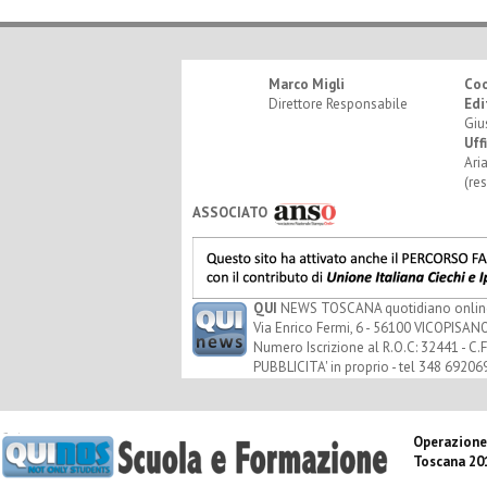
Marco Migli
Co
Direttore Responsabile
Edi
Giu
Uff
Ari
(re
ASSOCIATO
QUI
NEWS TOSCANA quotidiano online - 
Via Enrico Fermi, 6 - 56100 VICOPISANO
Numero Iscrizione al R.O.C: 32441 - C.F
PUBBLICITA' in proprio - tel 348 69206
Operazione
Toscana 20