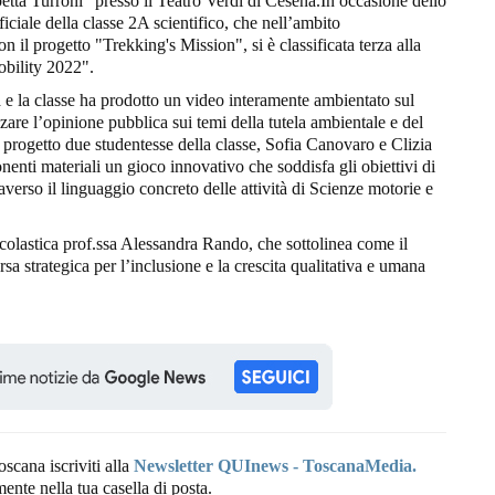
betta Turroni" presso il Teatro Verdi di Cesena.In occasione dello
fficiale della classe 2A scientifico, che nell’ambito
il progetto "Trekking's Mission", si è classificata terza alla
obility 2022".
 e la classe ha prodotto un video interamente ambientato sul
izzare l’opinione pubblica sui temi della tutela ambientale e del
del progetto due studentesse della classe, Sofia Canovaro e Clizia
enti materiali un gioco innovativo che soddisfa gli obiettivi di
erso il linguaggio concreto delle attività di Scienze motorie e
Scolastica prof.ssa Alessandra Rando, che sottolinea come il
sa strategica per l’inclusione e la crescita qualitativa e umana
oscana iscriviti alla
Newsletter QUInews - ToscanaMedia.
amente nella tua casella di posta.