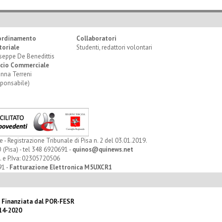
ordinamento
Collaboratori
toriale
Studenti, redattori volontari
seppe De Benedittis
icio Commerciale
anna Terreni
sponsabile)
Registrazione Tribunale di Pisa n. 2 del 03.01.2019.
 (Pisa) - tel 348 6920691 -
quinos@quinews.net
. e P.Iva: 02305720506
91 -
Fatturazione Elettronica M5UXCR1
 Finanziata dal POR-FESR
14-2020