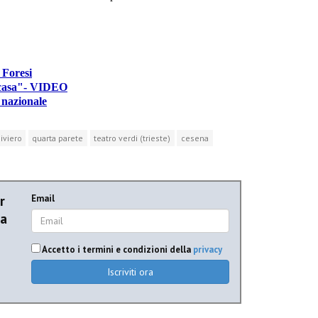
 Foresi
a casa"- VIDEO
 nazionale
iviero
quarta parete
teatro verdi (trieste)
cesena
r
Email
ia
Accetto i termini e condizioni della
privacy
Iscriviti ora