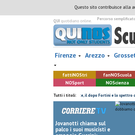
Questo sito contribuisce alla 
Percorso semplificat
QUI
quotidiano online.
Firenze
Arezzo
Grosse
fatti
NOS
tri
fan
NOS
cuola
NOS
port
NOS
cienza
lla, non ce l'ha fatta
Retiambiente, il dopo Fortini e lo spettro del 
Tutti i titoli:
Jovanotti chiama sul
palco i suoi musicisti e