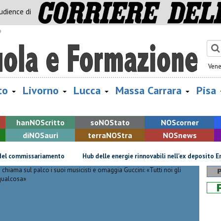
audience di
o
Vene
to
Livorno
Lucca
Massa Carrara
Pisa
han
NOS
critto
so
NOS
tato
NOS
corner
di
NOS
auri
terra
NOS
tra
NOS
news
commissariamento
Hub delle energie rinnovabili nell'ex deposito Eni