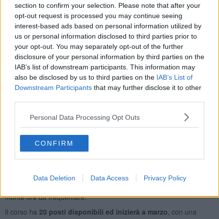
section to confirm your selection. Please note that after your
opt-out request is processed you may continue seeing
E’ gestito da Cescot Formazione in partenariato con il Centro
interest-based ads based on personal information utilized by
Formativo dell’Associazione Albergatori Elbani, l’Isis Foresi-
us or personal information disclosed to third parties prior to
Brignetti, il Dipartimento Ingegneria delle telecomunicazioni
your opt-out. You may separately opt-out of the further
dell’Università di Pisa e Infoelba.
disclosure of your personal information by third parties on the
“
Item in Elba” è rivolto sia a persone disoccupate che
IAB’s list of downstream participants. This information may
occupat
e, in possesso di diploma di scuola media superiore o di
also be disclosed by us to third parties on the
IAB’s List of
accesso al quarto annodi liceo.
Downstream Participants
that may further disclose it to other
third parties.
Il corso ha una durata di
800 ore di cui 240 di stage
.
“Ha riscosso molto entusiasmo da parte delle aziende – spiega
Personal Data Processing Opt Outs
Camilla Bonelli, direttore di Cescot Formazione – che hanno
aderito, sia per ospitare allievi in stage che per un futuro
occupazionale. Essendo infatti un percorso di istruzione e
CONFIRM
formazione superiore è una delle tipologie di corsi che offre le
migliori possibilità di occupazione”.
E’ possibile, a fronte di certificazioni, altri corsi frequentati o esami
Data Deletion
Data Access
Privacy Policy
universitari, chiedere dei crediti formativi ed abbassare quindi il
monte ore da frequentare.
Il corso ha
20 posti disponibili ed inizierà a marzo
, con una