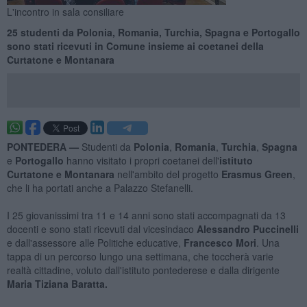
L'incontro in sala consiliare
25 studenti da Polonia, Romania, Turchia, Spagna e Portogallo
sono stati ricevuti in Comune insieme ai coetanei della
Curtatone e Montanara
PONTEDERA —
Studenti da
Polonia
,
Romania
,
Turchia
,
Spagna
e
Portogallo
hanno visitato i propri coetanei dell'
istituto
Curtatone e Montanara
nell'ambito del progetto
Erasmus Green
,
che li ha portati anche a Palazzo Stefanelli.
I 25 giovanissimi tra 11 e 14 anni sono stati accompagnati da 13
docenti e sono stati ricevuti dal vicesindaco
Alessandro Puccinelli
e dall'assessore alle Politiche educative,
Francesco Mori
. Una
tappa di un percorso lungo una settimana, che toccherà varie
realtà cittadine, voluto dall'istituto pontederese e dalla dirigente
Maria Tiziana Baratta.