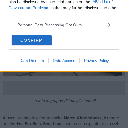
also be disclosed by us to third parties on the
IAB’s List of
Downstream Participants
that may further disclose it to other
third parties.
Personal Data Processing Opt Outs
CONFIRM
Data Deletion
Data Access
Privacy Policy
La foto di gruppo di tutti gli studenti
All'incontro ha preso parte anche
Marco Abbondanza
, direttore
del
festival Set Sois, Sete Luas
, che ha consegnato ai ragazzi