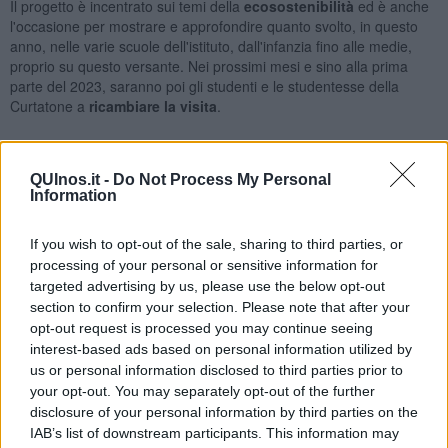
Il progetto è incentrato sui temi della
ecosostenibilità
ed è anche
l'occasione per mostrare e approfondire quanto svolto, in questo
anno, nelle varie scuole dell'istituto, dall'infanzia fino alle medie,
proprio su questo versante. Nei prossimi mesi e sino alla prima
parte del 2023, saranno poi gli studenti e le studentesse della
Curtatone a
ricambiare la visita
.
QUInos.it -
Do Not Process My Personal
Information
If you wish to opt-out of the sale, sharing to third parties, or
processing of your personal or sensitive information for
targeted advertising by us, please use the below opt-out
section to confirm your selection. Please note that after your
opt-out request is processed you may continue seeing
interest-based ads based on personal information utilized by
Un momento dell'incontro
us or personal information disclosed to third parties prior to
your opt-out. You may separately opt-out of the further
disclosure of your personal information by third parties on the
IAB’s list of downstream participants. This information may