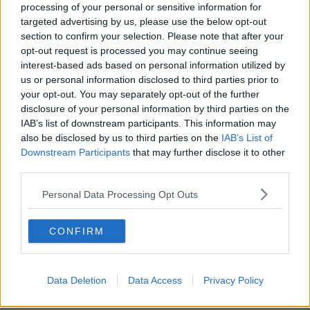
processing of your personal or sensitive information for
accuse e dichiarando di aver attivato le procedure previste dalla
targeted advertising by us, please use the below opt-out
normativa sugli infortuni scolastici.
section to confirm your selection. Please note that after your
opt-out request is processed you may continue seeing
interest-based ads based on personal information utilized by
us or personal information disclosed to third parties prior to
La dirigente scolastica,
Elena Pignolo
, ha spiegato a QUInos
your opt-out. You may separately opt-out of the further
"Siamo tutti molto dispiaciuti per quanto accaduto e siamo vicini ai
disclosure of your personal information by third parties on the
genitori della ragazza. Purtroppo si è verificato un incidente molto
IAB’s list of downstream participants. This information may
grave ma posso assicurare il tempestivo intervento da parte
also be disclosed by us to third parties on the
IAB’s List of
dell'insegnante e di un collaboratore scolastico che si trovavano sul
Downstream Participants
that may further disclose it to other
posto quando il fatto è accaduto. Sono stata avvisata e mi sono
third parties.
recata immediatamente dalla ragazza per avviare le procedure
compresa la chiamata al 118. La madre, avvisata, ci ha raggiunti
Personal Data Processing Opt Outs
ed è andata via con la ragazza. Non abbiamo ricevuto
comunicazioni da parte della famiglia sullo stato di salute della
studentessa alla quale auguro di rimettersi presto".
CONFIRM
La bufera sui social "Mi sono sentita in dovere di intervenire per
tutelare la nostra studentessa e per difendere la scuola ed il
personale scolastico dalle pesanti accuse che ci sono state rivolte
Data Deletion
Data Access
Privacy Policy
attraverso i social network. Chiunque ha espresso la propria
opinione su un fatto che sarebbe potuto accadere a qualsiasi