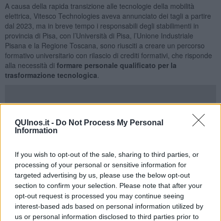
A causa della rapida transizione alle tecnologie della mobilità
elettrica, Vitesco Technologies aveva annunciato dei tagli a partire
dal 2023, ma in breve tempo i responsabili degli stabilimenti in
provincia di Pisa, con l’Università di Pisa, l’Unione Industriale
Pisana e la Regione Toscana, sono riusciti a creare un percorso
formativo universitario con rilascio di crediti formativi, che risponde
alla necessità di
formare personale qualificato per la
trasformazione tecnologica
.
Alla consegna dei primi diplomi in “Automotive Electronics and
QUInos.it -
Do Not Process My Personal
Powertrain Electrification”, oltre al management della
Information
multinazionale che ha sede in Germania, erano presenti
Paolo
Tedeschi
, funzionario dirigente della Regione Toscana,
Riccardo
If you wish to opt-out of the sale, sharing to third parties, or
Toncelli
Plant Manager Vitesco, il prorettore vicario dell’Università
processing of your personal or sensitive information for
di Pisa
Carlo Petronio
, il direttore del Dipartimento di Ingegneria di
targeted advertising by us, please use the below opt-out
Informazione
Andrea Caiti
, il responsabile del corso di
section to confirm your selection. Please note that after your
perfezionamento
Sergio Saponara
e i membri del consiglio del
opt-out request is processed you may continue seeing
corso
Giuseppe Anastasi, Giovanni Basso e Roberto Saletti.
interest-based ads based on personal information utilized by
“I nostri docenti hanno trasmesso conoscenze chiave per lo
us or personal information disclosed to third parties prior to