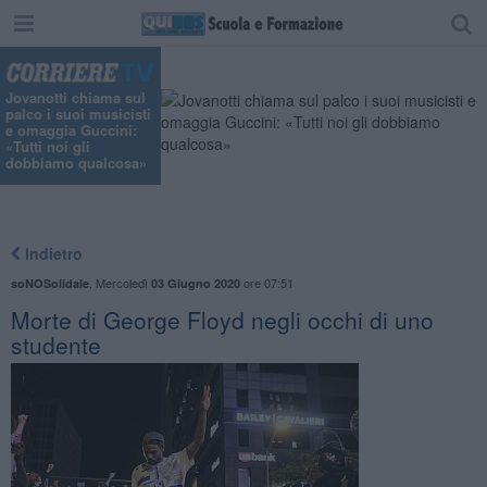
Jovanotti chiama sul
palco i suoi musicisti
e omaggia Guccini:
«Tutti noi gli
dobbiamo qualcosa»
Indietro
,
Mercoledì
ore 07:51
soNOSolidale
03 Giugno 2020
Morte di George Floyd negli occhi di uno
studente