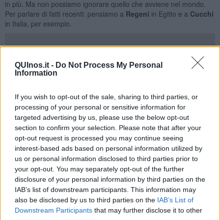
in più. Ma non possiamo ignorare quello che avviene nel mondo.
Per parlare di fatti recenti: pensiamo a
Regeni
in Egitto e a
Cucchi
in Italia, per esempio.
QUInos.it -
Do Not Process My Personal
L’inadeguatezza di una parte delle forze dell’ordine, se pur piccola,
Information
costituisce un pericolo trasversale, che riguarda tutte le democrazie
occidentali. Il video che presenta Floyd soffocato dal peso di un
agente, così come le foto del volto livido di Stefano Cucchi dopo
If you wish to opt-out of the sale, sharing to third parties, or
una settimana passata in caserma, sono le prove di una comune
processing of your personal or sensitive information for
realtà problematica, da mettere in discussione.
targeted advertising by us, please use the below opt-out
section to confirm your selection. Please note that after your
Partendo da lontano possiamo dire che lo status di sicurezza dei
opt-out request is processed you may continue seeing
cittadini si basa su accordi impliciti che regolano la nostra vita.
interest-based ads based on personal information utilized by
Alcuni voluti dai nostri nonni, altri dai nonni dei nonni, altri ancora
us or personal information disclosed to third parties prior to
dai nostri politici attuali e noi non possiamo che prenderne atto. E
your opt-out. You may separately opt-out of the further
fa parte di quegli accordi la rinuncia ad alcune delle nostre libertà
disclosure of your personal information by third parties on the
per ottenere, in cambio, la protezione da parte dello Stato che così
IAB’s list of downstream participants. This information may
dovrebbe garantire la sicurezza di tutti i cittadini.
also be disclosed by us to third parties on the
IAB’s List of
Ma quando capita che i rappresentanti dello Stato ignorino, come
Downstream Participants
that may further disclose it to other
nel caso di Minneapolis, i propri doveri garantisti verso i cittadini,