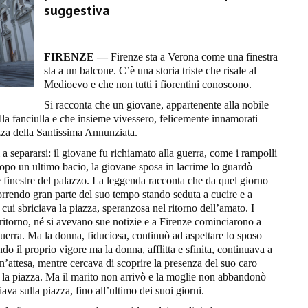
suggestiva
FIRENZE —
Firenze sta a Verona come una finestra
sta a un balcone. C’è una storia triste che risale al
Medioevo e che non tutti i fiorentini conoscono.
Si racconta che un giovane, appartenente alla nobile
lla fanciulla e che insieme vivessero, felicemente innamorati
iazza della Santissima Annunziata.
 a separarsi: il giovane fu richiamato alla guerra, come i rampolli
, dopo un ultimo bacio, la giovane sposa in lacrime lo guardò
le finestre del palazzo. La leggenda racconta che da quel giorno
scorrendo gran parte del suo tempo stando seduta a cucire e a
 cui sbriciava la piazza, speranzosa nel ritorno dell’amato. I
 ritorno, né si avevano sue notizie e a Firenze cominciarono a
guerra. Ma la donna, fiduciosa, continuò ad aspettare lo sposo
ndo il proprio vigore ma la donna, afflitta e sfinita, continuava a
’attesa, mentre cercava di scoprire la presenza del suo caro
a la piazza. Ma il marito non arrivò e la moglie non abbandonò
iava sulla piazza, fino all’ultimo dei suoi giorni.