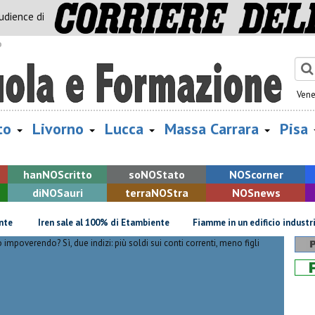
audience di
o
Vene
to
Livorno
Lucca
Massa Carrara
Pisa
han
NOS
critto
so
NOS
tato
NOS
corner
di
NOS
auri
terra
NOS
tra
NOS
news
Iren sale al 100% di Etambiente
Fiamme in un edificio industriale