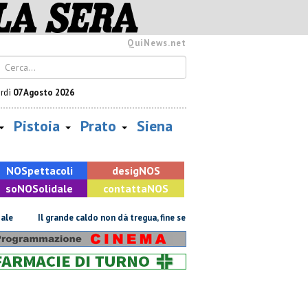
QuiNews.net
rdì
07 Agosto 2026
Pistoia
Prato
Siena
NOS
pettacoli
desig
NOS
so
NOS
olidale
contatta
NOS
Il grande caldo non dà tregua, fine settimana rovente
Iren sale al 