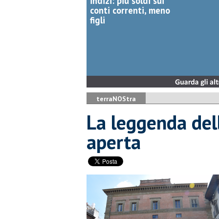
indizi: più soldi sui
conti correnti, meno
figli
terraNOStra
​La leggenda del
aperta