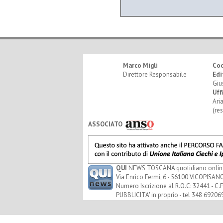
Marco Migli
Co
Direttore Responsabile
Edi
Giu
Uff
Ari
(re
ASSOCIATO
QUI
NEWS TOSCANA quotidiano online - 
Via Enrico Fermi, 6 - 56100 VICOPISANO
Numero Iscrizione al R.O.C: 32441 - C.F
PUBBLICITA' in proprio - tel 348 69206