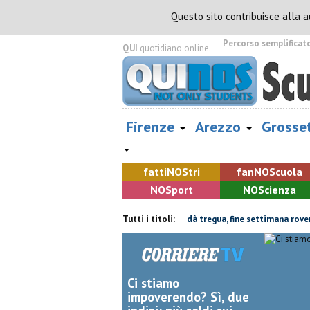
Questo sito contribuisce alla 
Percorso semplificat
QUI
quotidiano online.
Firenze
Arezzo
Grosse
fatti
NOS
tri
fan
NOS
cuola
NOS
port
NOS
cienza
cio industriale
Il grande caldo non dà tregua, fine settimana rovente
Tutti i titoli:
Ci stiamo
impoverendo? Sì, due