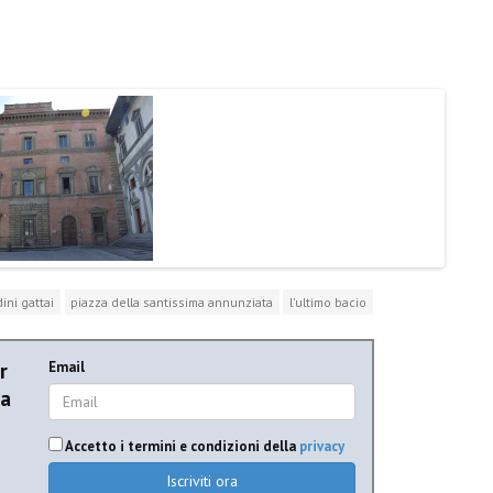
ini gattai
piazza della santissima annunziata
l'ultimo bacio
r
Email
ia
Accetto i termini e condizioni della
privacy
Iscriviti ora