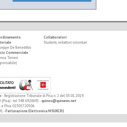
ordinamento
Collaboratori
toriale
Studenti, redattori volontari
seppe De Benedittis
icio Commerciale
anna Terreni
sponsabile)
Registrazione Tribunale di Pisa n. 2 del 03.01.2019.
 (Pisa) - tel 348 6920691 -
quinos@quinews.net
. e P.Iva: 02305720506
91 -
Fatturazione Elettronica M5UXCR1