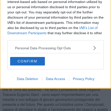
interest-based ads based on personal information utilized by
us or personal information disclosed to third parties prior to
your opt-out. You may separately opt-out of the further
disclosure of your personal information by third parties on the
IAB’s list of downstream participants. This information may
also be disclosed by us to third parties on the
IAB’s List of
Downstream Participants
that may further disclose it to other
third parties.
Personal Data Processing Opt Outs
CONFIRM
Data Deletion
Data Access
Privacy Policy
“Conoscere il pianeta che abitiamo, scoprire le caratteristiche di
paesi e continenti, essere consapevoli dei cambiamenti climatici
che la Terra sta subendo - ha detto il presidente della Regione
Toscana Eugenio Giani - sono saperi importantissimi per una
crescita e uno sviluppo di giovani generazioni protagoniste del
presente e del futuro. Per questo un’iniziativa come i Campionati,
capace di stimolare lo studio e l’avvicinamento dei ragazzi a questa