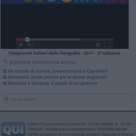
Campionati Italiani della Geografia • 2017 - 2ª edizione
Ti potrebbe interessare anche:
Un mondo di nuvole, presentazione a Capoliveri
​Università, borse premio per le lauree magistrali
Didattica a distanza, il grazie di un genitore
Editore Toscana Media Channel srl - Via Dei Martelli, 8 - 50129
FIRENZE - info@toscanamediachannel.it. TOSCANA MEDIA
NEWS quotidiano on line registrato presso il Tribunale di Firenze