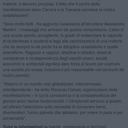
materia, è davvero preziosa. Il fatto che il centro della
manifestazione siano Carrara e la Toscana accresce la nostra
soddisfazione”.
“Sono molto belli - ha aggiunto l’assessora all’istruzione Alessandra
Nardini - i messaggi che arrivano da questa competizione. L’idea di
una scuola aperta, accogliente, in grado di evidenziare le capacità
di studentesse e studenti si lega alla valorizzazione di una materia
che da sempre fa da ponte tra le discipline umanistiche e quelle
scientifiche. Ragazze e ragazzi, cittadine e cittadini, dotati di
conoscenze e consapevolezza degli aspetti umani, sociali,
economici e ambientali significa dare forza al lavoro per costruire
una società più coesa, inclusiva e più responsabile nei confronti del
nostro pianeta”.
“Viviamo in un mondo così globalizzato, interconnesso,
interdipendente - ha detto Riccardo Canesi, organizzatore della
manifestazione – in cui la conoscenza e la consapevolezza dei
giovani sono risorse fondamentali. I Campionati servono a questo,
ad attirare l'attenzione sulla necessità di conoscere bene,
divertendoci, l'unico pianeta che abbiamo, per vivere in pace e per
conservarlo”.
Tutte le informazioni
su bando, regolamento e iscrizioni