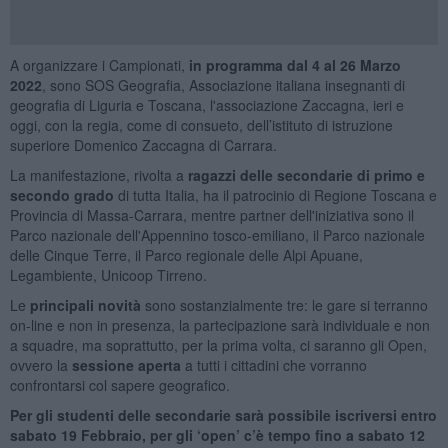
A organizzare i Campionati,
in programma dal 4 al 26 Marzo
2022
, sono SOS Geografia, Associazione italiana insegnanti di
geografia di Liguria e Toscana, l'associazione Zaccagna, ieri e
oggi, con la regia, come di consueto, dell’istituto di istruzione
superiore Domenico Zaccagna di Carrara.
La manifestazione, rivolta a
ragazzi delle secondarie di primo e
secondo grado
di tutta Italia, ha il patrocinio di Regione Toscana e
Provincia di Massa-Carrara, mentre partner dell'iniziativa sono il
Parco nazionale dell'Appennino tosco-emiliano, il Parco nazionale
delle Cinque Terre, il Parco regionale delle Alpi Apuane,
Legambiente, Unicoop Tirreno.
Le
principali novità
sono sostanzialmente tre: le gare si terranno
on-line e non in presenza, la partecipazione sarà individuale e non
a squadre, ma soprattutto, per la prima volta, ci saranno gli Open,
ovvero la
sessione aperta
a tutti i cittadini che vorranno
confrontarsi col sapere geografico.
Per gli studenti delle secondarie sarà possibile iscriversi entro
sabato 19 Febbraio, per gli ‘open’ c’è tempo fino a sabato 12