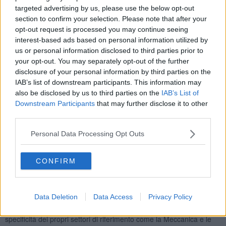
targeted advertising by us, please use the below opt-out
section to confirm your selection. Please note that after your
L'assessora all’istruzione, formazione, lavoro, università e ricerca
opt-out request is processed you may continue seeing
Alessandra Nardini ha commentato "La digitalizzazione dei processi
interest-based ads based on personal information utilized by
ha conosciuto una accelerazione senza precedenti in questo anno
us or personal information disclosed to third parties prior to
e mezzo di emergenza sanitaria ed il tema della digitalizzazione,
your opt-out. You may separately opt-out of the further
come quello della sostenibilità, sono quanto mai attuali. Per questo,
disclosure of your personal information by third parties on the
il tessuto economico e produttivo regionale necessita di figure
IAB’s list of downstream participants. This information may
professionali, in particolare tecnici superiori, che siano formati per
also be disclosed by us to third parties on the
IAB’s List of
lavorare nei nuovi contesti digitalizzati”.
Downstream Participants
that may further disclose it to other
Garanzia di occupazione. Ad oggi
oltre l’80 per cento degli
third parties.
iscritti sono riusciti a trovare lavoro entro un anno dal
diploma
e per oltre il 92 per cento in un ambito coerente con i
Personal Data Processing Opt Outs
percorsi formativi effettuati. Punti forti: progettazione in
collaborazione con le aziende e coinvolgimento di docenti che
CONFIRM
provengono per oltre il 50 per cento dal mondo del lavoro, didattica
laboratoriale altamente tecnologica per la quale la Regione
Toscana ha investito 4,7 milioni di euro.
Data Deletion
Data Access
Privacy Policy
La nuova fondazione sarà affiancata dalle Its Prime e Vita, che
hanno avviato percorsi in questa area tecnologica calibrati sulle
specificità dei propri settori di riferimento come la Meccanica e le