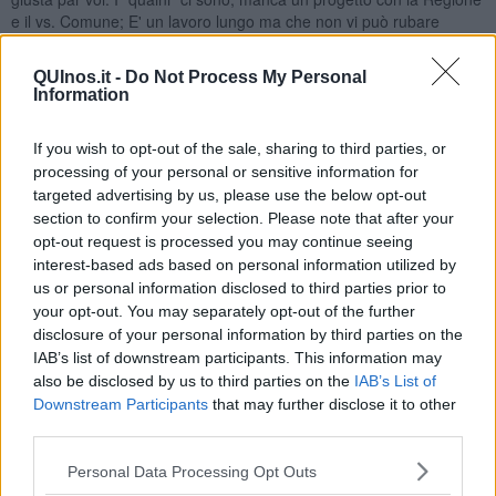
e il vs. Comune; E' un lavoro lungo ma che non vi può rubare
nessuno: è territoriale. il Sindaco Schiaffino e l'Assessore Alvaro
sono persone serie, metteteli in condizioni di Agire. Qui sotto la
QUInos.it -
Do Not Process My Personal
lettera di Sala.
Information
[GALLERY(0)]
If you wish to opt-out of the sale, sharing to third parties, or
Un clone di un vitigno e di uva Ansonica del Giglio
processing of your personal or sensitive information for
[GALLERY(1)]
targeted advertising by us, please use the below opt-out
Il vino di uva di Ansonica, in genere, può avere queste
section to confirm your selection. Please note that after your
caratteristiche. Colore: giallo paglierino più e meno carico. Ottima
opt-out request is processed you may continue seeing
tonalità. Olfatto: armonico, fruttato e floreale, (quello passito con
interest-based ads based on personal information utilized by
sentori di fiori di arancio e frutta matura). Gusto: armonico, sapido,
us or personal information disclosed to third parties prior to
notevole e elegante persistenza.
your opt-out. You may separately opt-out of the further
disclosure of your personal information by third parties on the
Nadio Stronchi
IAB’s list of downstream participants. This information may
also be disclosed by us to third parties on the
IAB’s List of
Downstream Participants
that may further disclose it to other
third parties.
Personal Data Processing Opt Outs
Se vuoi leggere le notizie principali della Toscana iscriviti alla