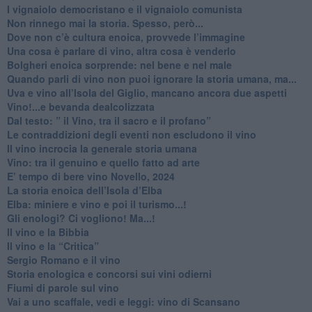
​I vignaiolo democristano e il vignaiolo comunista
​Non rinnego mai la storia. Spesso, però...
​Dove non c’è cultura enoica, provvede l’immagine
​Una cosa è parlare di vino, altra cosa è venderlo
Bolgheri enoica sorprende: nel bene e nel male
​Quando parli di vino non puoi ignorare la storia umana, ma...
Uva e vino all’Isola del Giglio, mancano ancora due aspetti
​Vino!...e bevanda dealcolizzata
​Dal testo: ” il Vino, tra il sacro e il profano”
Le contraddizioni degli eventi non escludono il vino
​Il vino incrocia la generale storia umana
Vino: tra il genuino e quello fatto ad arte
E’ tempo di bere vino Novello, 2024
La storia enoica dell’Isola d’Elba
Elba: miniere e vino e poi il turismo...!
​Gli enologi? Ci vogliono! Ma...!
​Il vino e la Bibbia
​Il vino e la “Critica”
Sergio Romano e il vino
​Storia enologica e concorsi sui vini odierni
Fiumi di parole sul vino
​Vai a uno scaffale, vedi e leggi: vino di Scansano