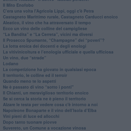
Il Mito Enofobo
​C’era una volta l'Agricola Lippi, oggi c'è Petra
​Castagneto Marittimo rurale, Castagneto Carducci enoico
Aleatico, il vino che ha attraversato il tempo
Ecco un vino delle colline del campigliese
“La Bandita” e “La Cerreta”, vicini ma diversi
​Il Prosecco Spumante, “Champagne” dei “poveri”?
​La lotta eroica dei docenti e degli enologi
​La vitivinicoltura e l’enologia ufficiale e quella ufficiosa
​Un vino, due “strade”
Lodano
​La competizione ha giovato in qualsiasi epoca
Il territorio, le colline ed il terroir
Quando meno te lo aspetti
​Ne è passato di vino “sotto i ponti"
​Il Chianti, un meraviglioso territorio enoico
​Se si cerca la storia ne è pieno il territorio
Alzare le testa per vedere cosa c'è intorno a noi
​Napoleone Bonaparte e il vino dell’Isola d’Elba
Vini pieni di luce ed allocchi
Dopo tanto tuonare piovve
Suvereto, un Comune a vocazione vinosa