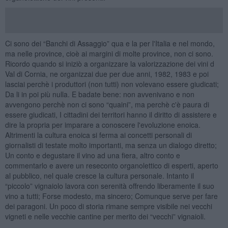
Ci sono dei “Banchi di Assaggio” qua e la per l'Italia e nel mondo,
ma nelle province, cioè ai margini di molte province, non ci sono.
Ricordo quando si iniziò a organizzare la valorizzazione dei vini d
Val di Cornia, ne organizzai due per due anni, 1982, 1983 e poi
lasciai perchè i produttori (non tutti) non volevano essere giudicati;
Da li in poi più nulla. E badate bene: non avvenivano e non
avvengono perchè non ci sono “quaini”, ma perchè c'è paura di
essere giudicati, I cittadini dei territori hanno il diritto di assistere e
dire la propria per imparare a conoscere l'evoluzione enoica.
Altrimenti la cultura enoica si ferma ai concetti personali di
giornalisti di testate molto importanti, ma senza un dialogo diretto;
Un conto e degustare il vino ad una fiera, altro conto e
commentarlo e avere un reseconto organolettico di esperti, aperto
al pubblico, nel quale cresce la cultura personale. Intanto il
“piccolo” vignaiolo lavora con serenità offrendo liberamente il suo
vino a tutti; Forse modesto, ma sincero; Comunque serve per fare
dei paragoni. Un poco di storia rimane sempre visibile nei vecchi
vigneti e nelle vecchie cantine per merito dei “vecchi” vignaioli.