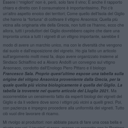
Essere i “migliori” non è, però, solo fare il vino; E anche il rapporto
chiaro e diretto con il consumatore è importantissimo. Poi c'è
un'altro aspetto enoico dei territori; Come quello dell'Isola del Giglio
che hanno la “fortuna” di coltivare il vitigno Ansonica; Quella più
vicina alla originaria vite della Grecia, non tutti ce l'hanno, ecco che
allora, tutti i produttori del Giglio dovrebbero capire che dare una
impronta unica a tutti i vigneti di un vitigno importante, sarebbe il
modo di avere un marchio unico, ma con le diversità che vengono
dal suolo e dall'esposizione del vigneto. Ho gia fatto un articolo
sull'argomento molti mesi fa, dopo avere organizzato insieme al
Sindaco Schiaffino ed a Alvaro Andolfi un convegno sul vitigno
Ansonaco, condotto dall'Enologo Piero Pittaro e il biologo
Francesco Sala. Proprio quest'ultimo espose una tabella sulla
origine del vitigno Ansonica proveniente dalla Grecia, per la
quale quella più vicina biologicamente è quella del Giglio. La
tabella la troverete nel quarto articolo del Lluglio 2021.
Ma
occorrerebbe un censimento fatto da esperti biologi dei vigneti del
Giglio e da li vedere dove sono i vitigni più vicini a quelli greci. Poi,
con pazienza e impegno procedere alla uniformità dei vigneti. Tutto
ciò vuol dire lavorare di ricamo.
Mi rivolgo ai produttori: non abbiate paura di fare una cosa bella e
giusta par voi. I “quaini” ci sono, manca un progetto con la Regione