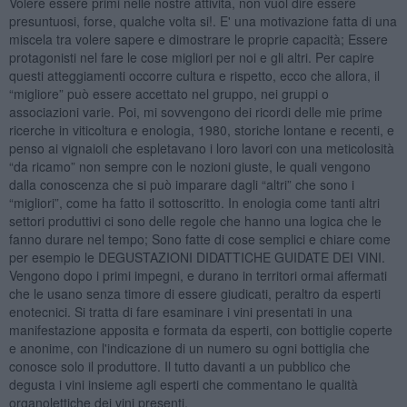
Volere essere primi nelle nostre attività, non vuol dire essere
presuntuosi, forse, qualche volta si!. E' una motivazione fatta di una
miscela tra volere sapere e dimostrare le proprie capacità; Essere
protagonisti nel fare le cose migliori per noi e gli altri. Per capire
questi atteggiamenti occorre cultura e rispetto, ecco che allora, il
“migliore” può essere accettato nel gruppo, nei gruppi o
associazioni varie. Poi, mi sovvengono dei ricordi delle mie prime
ricerche in viticoltura e enologia, 1980, storiche lontane e recenti, e
penso ai vignaioli che espletavano i loro lavori con una meticolosità
“da ricamo” non sempre con le nozioni giuste, le quali vengono
dalla conoscenza che si può imparare dagli “altri” che sono i
“migliori”, come ha fatto il sottoscritto. In enologia come tanti altri
settori produttivi ci sono delle regole che hanno una logica che le
fanno durare nel tempo; Sono fatte di cose semplici e chiare come
per esempio le DEGUSTAZIONI DIDATTICHE GUIDATE DEI VINI.
Vengono dopo i primi impegni, e durano in territori ormai affermati
che le usano senza timore di essere giudicati, peraltro da esperti
enotecnici. Si tratta di fare esaminare i vini presentati in una
manifestazione apposita e formata da esperti, con bottiglie coperte
e anonime, con l'indicazione di un numero su ogni bottiglia che
conosce solo il produttore. Il tutto davanti a un pubblico che
degusta i vini insieme agli esperti che commentano le qualità
organolettiche dei vini presenti.