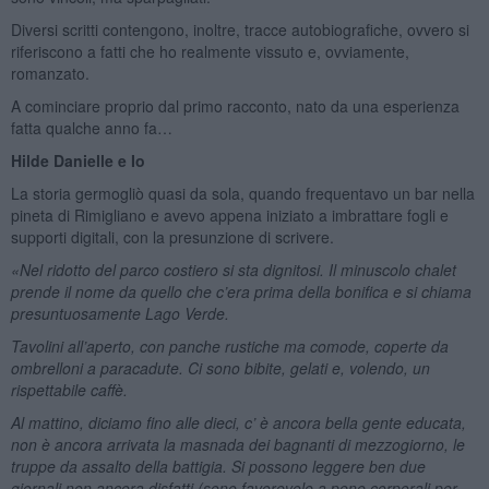
Diversi scritti contengono, inoltre, tracce autobiografiche, ovvero si
riferiscono a fatti che ho realmente vissuto e, ovviamente,
romanzato.
A cominciare proprio dal primo racconto, nato da una esperienza
fatta qualche anno fa…
Hilde Danielle e Io
La storia germogliò quasi da sola, quando frequentavo un bar nella
pineta di Rimigliano e avevo appena iniziato a imbrattare fogli e
supporti digitali, con la presunzione di scrivere.
«Nel ridotto del parco costiero si sta dignitosi. Il minuscolo chalet
prende il nome da quello che c’era prima della bonifica e si chiama
presuntuosamente Lago Verde.
Tavolini all’aperto, con panche rustiche ma comode, coperte da
ombrelloni a paracadute. Ci sono bibite, gelati e, volendo, un
rispettabile caffè.
Al mattino, diciamo fino alle dieci, c’ è ancora bella gente educata,
non è ancora arrivata la masnada dei bagnanti di mezzogiorno, le
truppe da assalto della battigia. Si possono leggere ben due
giornali non ancora disfatti (sono favorevole a pene corporali per