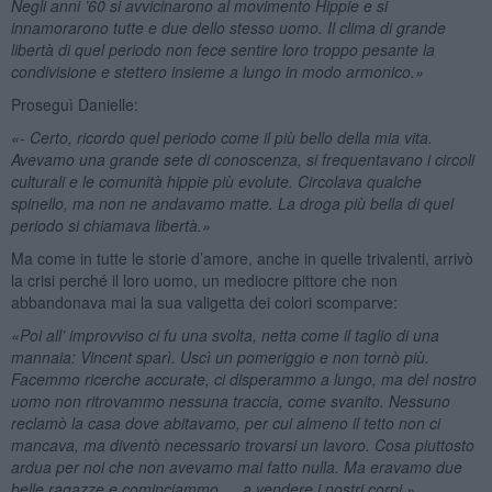
Negli anni ’60 si avvicinarono al movimento Hippie e si
innamorarono tutte e due dello stesso uomo. Il clima di grande
libertà di quel periodo non fece sentire loro troppo pesante la
condivisione e stettero insieme a lungo in modo armonico.»
Proseguì Danielle:
«- Certo, ricordo quel periodo come il più bello della mia vita.
Avevamo una grande sete di conoscenza, si frequentavano i circoli
culturali e le comunità hippie più evolute. Circolava qualche
spinello, ma non ne andavamo matte. La droga più bella di quel
periodo si chiamava libertà.»
Ma come in tutte le storie d’amore, anche in quelle trivalenti, arrivò
la crisi perché il loro uomo, un mediocre pittore che non
abbandonava mai la sua valigetta dei colori scomparve:
«Poi all’ improvviso ci fu una svolta, netta come il taglio di una
mannaia: Vincent sparì. Uscì un pomeriggio e non tornò più.
Facemmo ricerche accurate, ci disperammo a lungo, ma del nostro
uomo non ritrovammo nessuna traccia, come svanito. Nessuno
reclamò la casa dove abitavamo, per cui almeno il tetto non ci
mancava, ma diventò necessario trovarsi un lavoro. Cosa piuttosto
ardua per noi che non avevamo mai fatto nulla. Ma eravamo due
belle ragazze e cominciammo … a vendere i nostri corpi.»