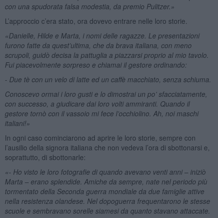
con una spudorata falsa modestia, da premio Pulitzer.»
L’approccio c’era stato, ora dovevo entrare nelle loro storie.
«Danielle, Hilde e Marta, i nomi delle ragazze. Le presentazioni
furono fatte da quest’ultima, che da brava italiana, con meno
scrupoli, guidò decisa la pattuglia a piazzarsi proprio al mio tavolo.
Fui piacevolmente sorpreso e chiamai il gestore ordinando:
- Due tè con un velo di latte ed un caffè macchiato, senza schiuma.
Conoscevo ormai i loro gusti e lo dimostrai un po’ sfacciatamente,
con successo, a giudicare dai loro volti ammiranti. Quando il
gestore tornò con il vassoio mi fece l’occhiolino. Ah, noi maschi
italiani!»
In ogni caso cominciarono ad aprire le loro storie, sempre con
l’ausilio della signora italiana che non vedeva l’ora di sbottonarsi e,
soprattutto, di sbottonarle:
«- Ho visto le loro fotografie di quando avevano venti anni – iniziò
Marta – erano splendide. Amiche da sempre, nate nel periodo più
tormentato della Seconda guerra mondiale da due famiglie attive
nella resistenza olandese. Nel dopoguerra frequentarono le stesse
scuole e sembravano sorelle siamesi da quanto stavano attaccate.