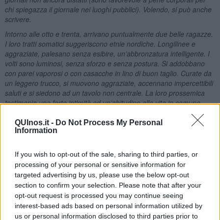
chi spiegazza il giornale nei luoghi pubblici). Volendo, si può anche
scrivere.
Intorno alle otto e trenta, arrivano puntualmente due belle ragazze.
I loro tratti somatici suggeriscono etnie nordiche. Longilinee e
aggraziate, palesano senza esibire, un’abbronzatura intelligente. I
volti sono luminosi, senza sforzo e senza postura. Si addobbano
con parei vaporosi o con casacche in lino di buon taglio. Curate da
un leggero trucco, si muovono aggraziate, accennano impercettibili
saluti e si siedono ad un tavolo non centrale. La loro prossemica
testimonia una forte intimità ed un’abitudine alla vita in comune.
Una delle due appare come la femmina alfa, l’altra rimane un
passo indietro negli spostamenti. Il dialogo invece sembra
QUInos.it -
Do Not Process My Personal
Information
paritetico. Non hanno la spocchia delle belle donne facoltose, non
guardano dall’alto in basso, ma la loro lontananza dalla gente
comune si misura in miglia.
If you wish to opt-out of the sale, sharing to third parties, or
processing of your personal or sensitive information for
Quando arrivano da lontano, tutti gli sguardi maschili si spostano,
targeted advertising by us, please use the below opt-out
seguiti anche da qualche sguardo femminile, predisposto all’invidia.
Solo quando sono molto vicine, si nota negli osservatori un’ombra
section to confirm your selection. Please note that after your
di delusione; la vicinanza fa da zoom sui corpi e sui volti e mette in
opt-out request is processed you may continue seeing
mostra quello che non ti saresti aspettato da quei profili di teen-
interest-based ads based on personal information utilized by
ager. Le due ragazze hanno sicuramente più di settant’anni.»
us or personal information disclosed to third parties prior to