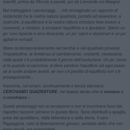
inscritti, prima da Vitruvio a parole, poi da Leonardo col disegno.
Nel tratteggiare i personaggi… «
Ho immaginato un rapporto di
reciprocità fra la nostra natura quadrata, portata ad assestare, a
costruire, a equilibrare e la nostra natura circolare tesa invece a
muoversi, a rotolare, a rompere l’equilibrio e a spostarsi. Siamo un
po’ omo facente e omo itinerante, un po’ calmi e stazionari e un po’
agitati e nomadi. …
Stare contemporaneamente nel cerchio e nel quadrato provoca
l’inquietudine, la tendenza al cambiamento, costante, necessaria,
nella quale c’è probabilmente il germe dell’evoluzione. Un po’ come
si fa quando si cammina: si deve perdere l’equilibrio ad ogni passo
se si vuole andare avanti, se non c’è perdita di equilibrio non c’è
proseguimento...
Insomma, noi umani, continuamente e senza stancarci,
CERCHIAMO QUADRATURE
, nel doppio senso che si
cercano
e
si
cerchiano
.
»
Questi personaggi non si conoscono e non si incontrano fuori dai
rispettivi racconti (almeno in questo libro). Sono distribuiti a spaglio,
presi dal quotidiano, dalla letteratura e dalla storia. Il caro
Pappagone, noto ai diversamente giovani, avrebbe detto che non
sono vincoli, ma sparpagliati.