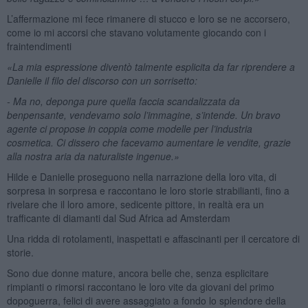
L’affermazione mi fece rimanere di stucco e loro se ne accorsero,
come io mi accorsi che stavano volutamente giocando con i
fraintendimenti
«La mia espressione diventò talmente esplicita da far riprendere a
Danielle il filo del discorso con un sorrisetto:
- Ma no, deponga pure quella faccia scandalizzata da
benpensante, vendevamo solo l’immagine, s’intende. Un bravo
agente ci propose in coppia come modelle per l’industria
cosmetica. Ci dissero che facevamo aumentare le vendite, grazie
alla nostra aria da naturaliste ingenue.»
Hilde e Danielle proseguono nella narrazione della loro vita, di
sorpresa in sorpresa e raccontano le loro storie strabilianti, fino a
rivelare che il loro amore, sedicente pittore, in realtà era un
trafficante di diamanti dal Sud Africa ad Amsterdam
Una ridda di rotolamenti, inaspettati e affascinanti per il cercatore di
storie.
Sono due donne mature, ancora belle che, senza esplicitare
rimpianti o rimorsi raccontano le loro vite da giovani del primo
dopoguerra, felici di avere assaggiato a fondo lo splendore della