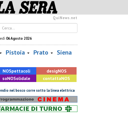
QuiNews.net
vedì
06 Agosto 2026
Pistoia
Prato
Siena
NOS
pettacoli
desig
NOS
so
NOS
olidale
contatta
NOS
 nel bosco corre sotto la linea elettrica
Grattano e vincono due milion