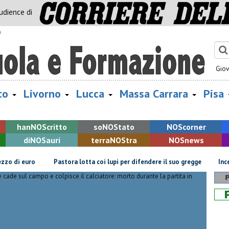
audience di
o
Gio
to
Livorno
Lucca
Massa Carrara
Pisa
han
NOS
critto
so
NOS
tato
NOS
corner
di
NOS
auri
terra
NOS
tra
NOS
news
di euro
Pastora lotta coi lupi per difendere il suo gregge
Incendio