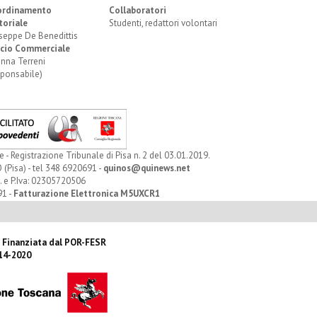
ordinamento
Collaboratori
toriale
Studenti, redattori volontari
seppe De Benedittis
icio Commerciale
anna Terreni
sponsabile)
Registrazione Tribunale di Pisa n. 2 del 03.01.2019.
 (Pisa) - tel 348 6920691 -
quinos@quinews.net
. e P.Iva: 02305720506
91 -
Fatturazione Elettronica M5UXCR1
 Finanziata dal POR-FESR
14-2020