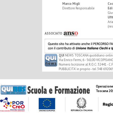
Marco Migli
Co
Direttore Responsabile
Edi
Giu
Uff
Ari
(re
ASSOCIATO
QUI
NEWS TOSCANA quotidiano online - 
Via Enrico Fermi, 6 - 56100 VICOPISANO
Numero Iscrizione al R.O.C: 32441 - C.F
PUBBLICITA' in proprio - tel 348 69206
Operazione
Toscana 20