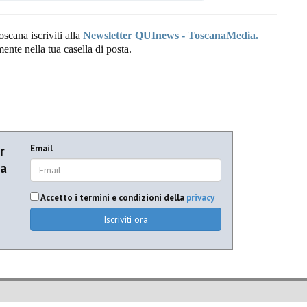
oscana iscriviti alla
Newsletter QUInews - ToscanaMedia.
amente nella tua casella di posta.
r
Email
ia
Accetto i termini e condizioni della
privacy
Iscriviti ora