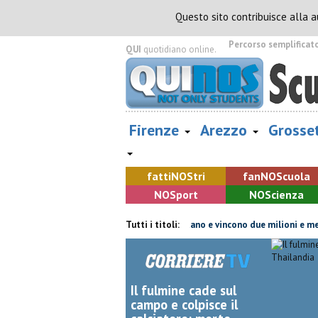
Questo sito contribuisce alla 
Percorso semplificat
QUI
quotidiano online.
Firenze
Arezzo
Grosse
fatti
NOS
tri
fan
NOS
cuola
NOS
port
NOS
cienza
corre sotto la linea elettrica
Tutti i titoli:
Grattano e vincono due milioni e mezzo 
Il fulmine cade sul
campo e colpisce il