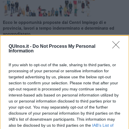
Ecco le opportunità proposte dai Centri Impiego di e
provincia, lavori a tempo indeterminato e determinato ed
apprendistato
QUInos.it -
Do Not Process My Personal
Information
If you wish to opt-out of the sale, sharing to third parties, or
Ecco le opportunità proposte dai Centri Impiego di e provincia per
processing of your personal or sensitive information for
la settimana 11 del 2026 (dal 15 March 2026 al 21 March 2026),
targeted advertising by us, please use the below opt-out
lavori a tempo indeterminato e determinato ed apprendistato.
section to confirm your selection. Please note that after your
Per vedere tutte le offerte di lavoro
CLICCA QUI
opt-out request is processed you may continue seeing
interest-based ads based on personal information utilized by
Questa settimana:
us or personal information disclosed to third parties prior to
your opt-out. You may separately opt-out of the further
I lavori più richiesti
disclosure of your personal information by third parties on the
IAB’s list of downstream participants. This information may
Orario Lavoro
also be disclosed by us to third parties on the
IAB’s List of