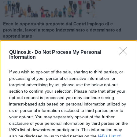
Ecco le opportunità proposte dai Centri Impiego di e
provincia, lavori a tempo indeterminato e determinato ed
apprendistato
QUInos.it -
Do Not Process My Personal
Information
If you wish to opt-out of the sale, sharing to third parties, or
Ecco le opportunità proposte dai Centri Impiego di e provincia per
processing of your personal or sensitive information for
la settimana 04 del 2026 (dal 25 January 2026 al 31 January
targeted advertising by us, please use the below opt-out
2026), lavori a tempo indeterminato e determinato ed
section to confirm your selection. Please note that after your
apprendistato.
opt-out request is processed you may continue seeing
Per vedere tutte le offerte di lavoro
CLICCA QUI
interest-based ads based on personal information utilized by
us or personal information disclosed to third parties prior to
Questa settimana:
your opt-out. You may separately opt-out of the further
I lavori più richiesti
disclosure of your personal information by third parties on the
IAB’s list of downstream participants. This information may
also be disclosed by us to third parties on the
IAB’s List of