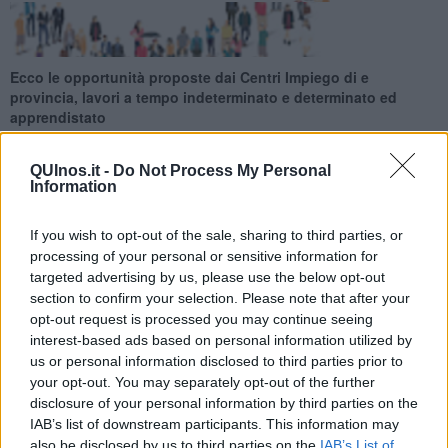
Ecco le opportunità proposte dai Centri Impiego di e
provincia, lavori a tempo indeterminato e determinato ed
apprendistato
QUInos.it -
Do Not Process My Personal
Information
If you wish to opt-out of the sale, sharing to third parties, or
Ecco le opportunità proposte dai Centri Impiego di e provincia per
processing of your personal or sensitive information for
la settimana 35 del 2025 (dal 31 agosto 2025 al 06 settembre
targeted advertising by us, please use the below opt-out
2025), lavori a tempo indeterminato e determinato ed
section to confirm your selection. Please note that after your
apprendistato.
opt-out request is processed you may continue seeing
Per vedere tutte le offerte di lavoro
CLICCA QUI
interest-based ads based on personal information utilized by
us or personal information disclosed to third parties prior to
Questa settimana:
your opt-out. You may separately opt-out of the further
I lavori più richiesti
disclosure of your personal information by third parties on the
IAB’s list of downstream participants. This information may
also be disclosed by us to third parties on the
IAB’s List of