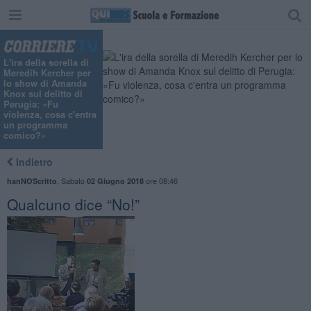
L'ira della sorella di
Meredih Kercher per
lo show di Amanda
Knox sul delitto di
Perugia: «Fu
violenza, cosa c'entra
un programma
comico?»
Indietro
,
Sabato
ore 08:46
hanNOScritto
02 Giugno 2018
​Qualcuno dice “No!”