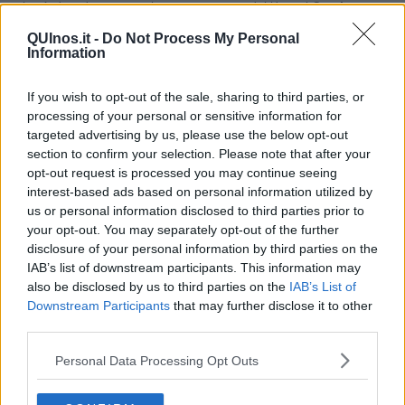
volontà di cedere integralmente i proventi del libro al
Comitato
Unicef di Pisa
. Era presente insieme ad altri volontari la
QUInos.it -
Do Not Process My Personal
Presidente del Comitato Provinciale,
dott. Patrizia Falcone
, che
Information
ha ringraziato caldamente l’autore per questa generosità ed ha
fatto un rapido cenno alle campagne umanitarie in cui l’Unicef,
organismo internazionale dell’ONU, è impegnato attualmente. La
If you wish to opt-out of the sale, sharing to third parties, or
presentazione del libro è stata svolta in forma dialogica tra il dott.
processing of your personal or sensitive information for
Enrico Barone, biologo evoluzionista dell’Università di Pisa, e
targeted advertising by us, please use the below opt-out
l’Autore. Il dott. Barone poneva un quesito che prendeva spunto da
section to confirm your selection. Please note that after your
un titolo o da un passo del volume e il dott. Cappuccio rispondeva
opt-out request is processed you may continue seeing
con fervore, unendo calore umano e competenze scientifiche
interest-based ads based on personal information utilized by
(
psichiatriche, neuropsicologiche, psicosociali e storiche
). Sono
us or personal information disclosed to third parties prior to
così emersi sprazzi della narrazione sviluppata nel libro nelle 13
your opt-out. You may separately opt-out of the further
storie di uomini e donne che hanno saputo dire NO a chi, in qualità
disclosure of your personal information by third parties on the
di autorità civile o militare, chiedeva o comandava loro di attuare
IAB’s list of downstream participants. This information may
procedure criminali e assassine. Molti di quei NO sono costati la
also be disclosed by us to third parties on the
IAB’s List of
vita ai coraggiosi che si sono rifiutati di calpestare i diritti umani e
Downstream Participants
that may further disclose it to other
culturali dei loro simili.
third parties.
Creando una pausa nell’intervista la dott. Falcone ha letto, con
grande partecipazione, quattro brani tratti da altrettante storie del
Personal Data Processing Opt Outs
libro. La lettura, fruibile non solo dal pubblico presente ma anche,
attraverso altoparlanti, in tutto il grande negozio, è stata seguita da