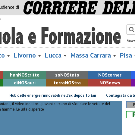
audience di
o
Gio
to
Livorno
Lucca
Massa Carrara
Pisa
han
NOS
critto
so
NOS
tato
NOS
corner
di
NOS
auri
terra
NOS
tra
NOS
news
ub delle energie rinnovabili nell'ex deposito Eni
Contagiata da legionell