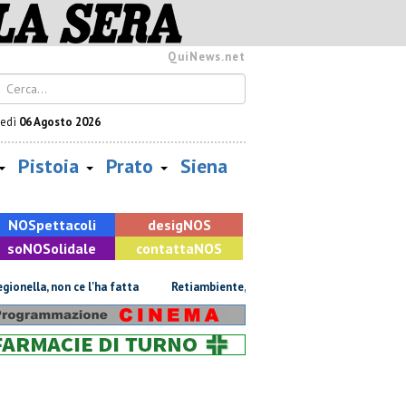
QuiNews.net
vedì
06 Agosto 2026
Pistoia
Prato
Siena
NOS
pettacoli
desig
NOS
so
NOS
olidale
contatta
NOS
a, non ce l'ha fatta
Retiambiente, il dopo Fortini e lo spettro del c