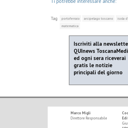
Ti potrebbe interessare anche:
Tag
portoferraio
arcipelago toscano
isola d
matematica
Iscriviti alla newslette
QUInews ToscanaMed
ed ogni sera riceverai
gratis le notizie
principali del giorno
Marco Migli
Co
Direttore Responsabile
Edi
Giu