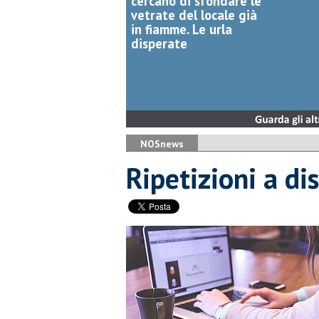
cercano di sfondare le
vetrate del locale già
in fiamme. Le urla
disperate
NOSnews
Ripetizioni a di