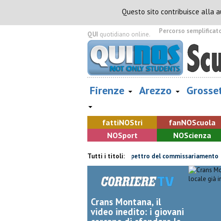
Questo sito contribuisce alla 
Percorso semplificat
QUI
quotidiano online.
Firenze
Arezzo
Grosse
fatti
NOS
tri
fan
NOS
cuola
NOS
port
NOS
cienza
Retiambiente, il dopo Fortini e lo spettro del commissariamento
Tutti i titoli:
H
Crans Montana, il
video inedito: i giovani