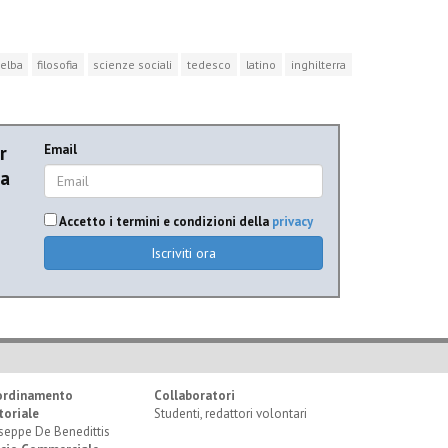
'elba
filosofia
scienze sociali
tedesco
latino
inghilterra
r
Email
ia
Accetto i termini e condizioni della
privacy
Iscriviti ora
ordinamento
Collaboratori
toriale
Studenti, redattori volontari
seppe De Benedittis