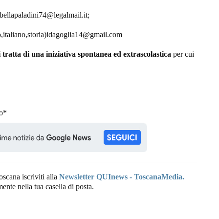
isabellapaladini74@legalmail.it;
to,italiano,storia)idagoglia14@gmail.com
i tratta di una iniziativa spontanea ed extrascolastica
per cui
.
no*
oscana iscriviti alla
Newsletter QUInews - ToscanaMedia.
amente nella tua casella di posta.