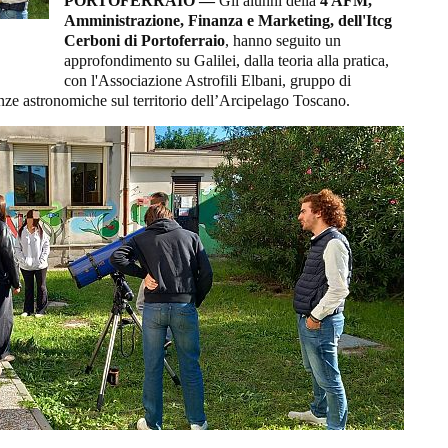
PORTOFERRAIO —
Gli alunni della
4 AFM,
Amministrazione, Finanza e Marketing, dell'Itcg
Cerboni di Portoferraio
, hanno seguito un
approfondimento su Galilei, dalla teoria alla pratica,
con l'Associazione Astrofili Elbani, gruppo di
enze astronomiche sul territorio dell’Arcipelago Toscano.