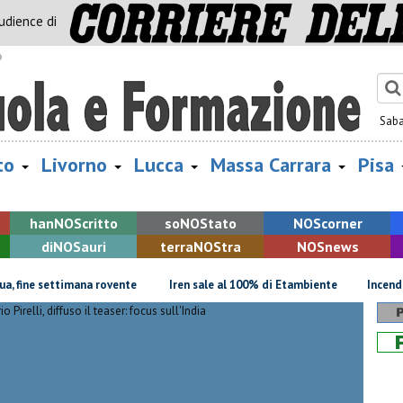
audience di
o
Sab
to
Livorno
Lucca
Massa Carrara
Pisa
han
NOS
critto
so
NOS
tato
NOS
corner
di
NOS
auri
terra
NOS
tra
NOS
news
e settimana rovente
Iren sale al 100% di Etambiente
Incendio devas