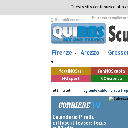
Questo sito contribuisce alla 
Percorso semplificat
QUI
quotidiano online.
Firenze
Arezzo
Grosse
fatti
NOS
tri
fan
NOS
cuola
NOS
port
NOS
cienza
capannone, parte del tetto collassa
Tutti i titoli:
Il grande caldo non dà tregua, fin
Calendario Pirelli,
diffuso il teaser: focus