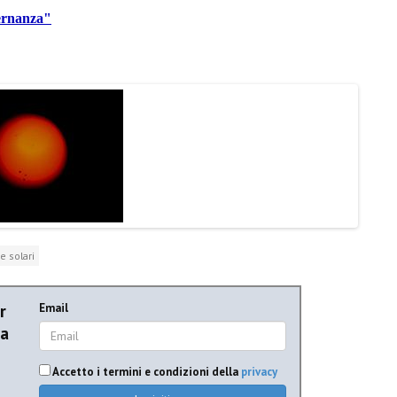
ternanza"
e solari
r
Email
ia
Accetto i termini e condizioni della
privacy