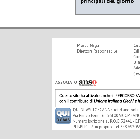
principali del giorno
Marco Migli
Co
Direttore Responsabile
Edi
Giu
Uff
Ari
(re
ASSOCIATO
QUI
NEWS TOSCANA quotidiano online - 
Via Enrico Fermi, 6 - 56100 VICOPISANO
Numero Iscrizione al R.O.C: 32441 - C.F
PUBBLICITA' in proprio - tel 348 69206