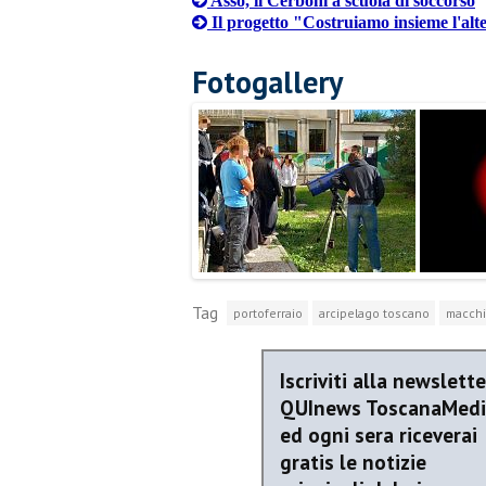
Asso, il Cerboni a scuola di soccorso
Il progetto "Costruiamo insieme l'al
Fotogallery
Tag
portoferraio
arcipelago toscano
macchi
Iscriviti alla newslette
QUInews ToscanaMed
ed ogni sera riceverai
gratis le notizie