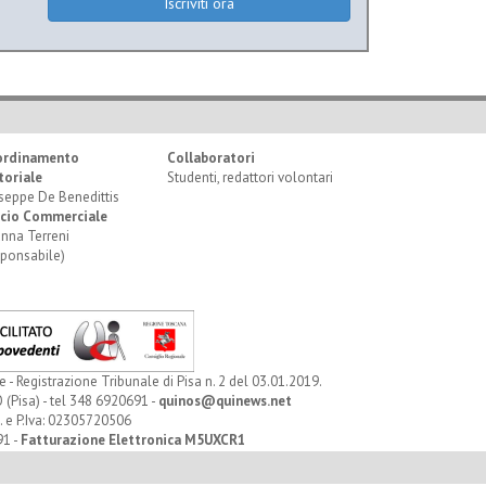
Iscriviti ora
ordinamento
Collaboratori
toriale
Studenti, redattori volontari
seppe De Benedittis
icio Commerciale
anna Terreni
sponsabile)
Registrazione Tribunale di Pisa n. 2 del 03.01.2019.
 (Pisa) - tel 348 6920691 -
quinos@quinews.net
. e P.Iva: 02305720506
91 -
Fatturazione Elettronica M5UXCR1