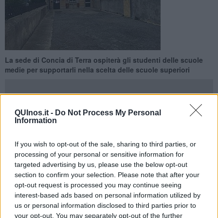
La sede di Concia di Terra ospiterà gli studenti delle scuole
medie per supportarli nella scelta delle scuole superiori
QUInos.it -
Do Not Process My Personal
Information
PORTOFERRAIO —
A partire da oggi, 6 dicembre 2021, il Foresi
apre le sue porte per le attività di orientamento rivolte agli alunni
If you wish to opt-out of the sale, sharing to third parties, or
degli Istituti Comprensivi elbani.
processing of your personal or sensitive information for
targeted advertising by us, please use the below opt-out
I locali di Concia di Terra ospiteranno, da stamattina, gli alunni dei
Comprensivi per assistere a lezioni nei laboratori che
section to confirm your selection. Please note that after your
caratterizzano i diversi indirizzi (Scienze Applicate, Professionale
opt-out request is processed you may continue seeing
Alberghiero e Professionale Manutenzione ed Assistenza Tecnica).
interest-based ads based on personal information utilized by
us or personal information disclosed to third parties prior to
your opt-out. You may separately opt-out of the further