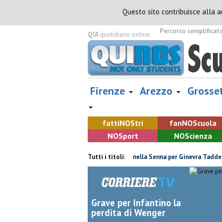
Questo sito contribuisce alla 
Percorso semplificat
QUI
quotidiano online.
Firenze
Arezzo
Grosse
fatti
NOS
tri
fan
NOS
cuola
NOS
port
NOS
cienza
ore davanti ai nipoti
Due ori nella Senna per Ginevra Taddeucci
Tutti i titoli:
E
Grave per Infantino la
perdita di Wenger