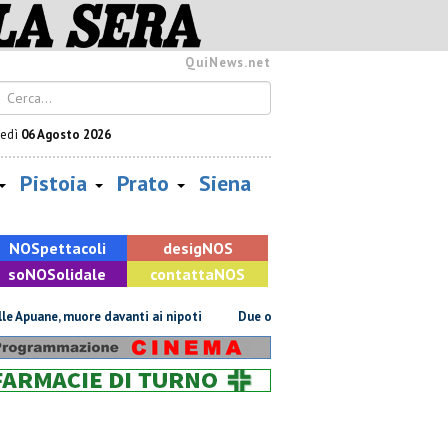
QuiNews.net
vedì
06 Agosto 2026
Pistoia
Prato
Siena
NOS
pettacoli
desig
NOS
so
NOS
olidale
contatta
NOS
muore davanti ai nipoti
Due ori nella Senna per Ginevra Taddeucci