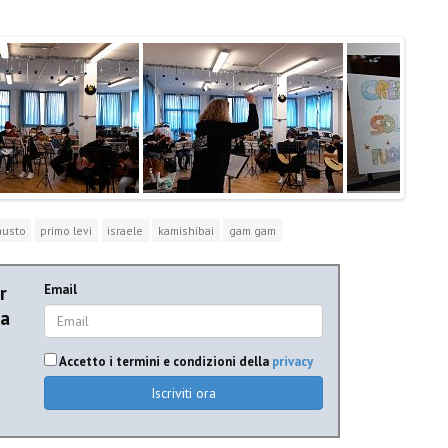
austo
primo levi
israele
kamishibai
gam gam
r
Email
ia
Accetto i termini e condizioni della
privacy
Iscriviti ora