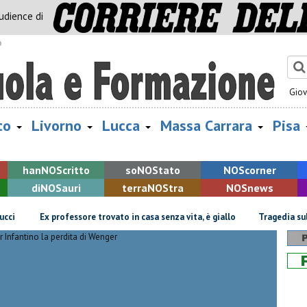
audience di
o
Gio
to
Livorno
Lucca
Massa Carrara
Pisa
han
NOS
critto
so
NOS
tato
NOS
corner
di
NOS
auri
terra
NOS
tra
NOS
news
x professore trovato in casa senza vita, è giallo
Tragedia sulle Apuane, 