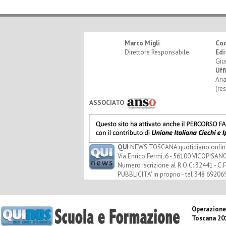
Marco Migli
Co
Direttore Responsabile
Edi
Giu
Uff
Ari
(re
ASSOCIATO
QUI
NEWS TOSCANA quotidiano online - 
Via Enrico Fermi, 6 - 56100 VICOPISANO
Numero Iscrizione al R.O.C: 32441 - C.F
PUBBLICITA' in proprio - tel 348 69206
Operazione
Toscana 20