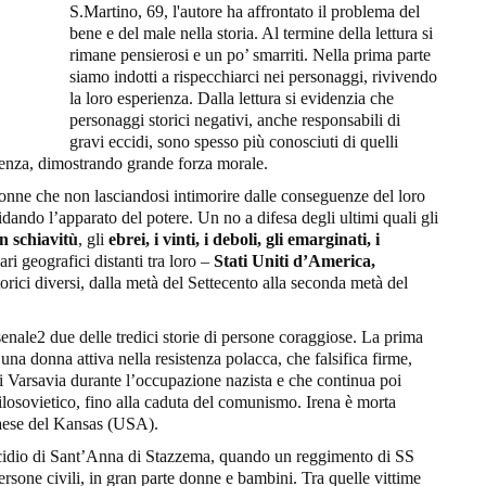
S.Martino, 69, l'autore ha affrontato il problema del
bene e del male nella storia. Al termine della lettura si
rimane pensierosi e un po’ smarriti. Nella prima parte
siamo indotti a rispecchiarci nei personaggi, rivivendo
la loro esperienza. Dalla lettura si evidenzia che
personaggi storici negativi, anche responsabili di
gravi eccidi, sono spesso più conosciuti di quelli
olenza, dimostrando grande forza morale.
nne che non lasciandosi intimorire dalle conseguenze del loro
ando l’apparato del potere. Un no a difesa degli ultimi quali gli
in schiavitù
, gli
ebrei, i vinti, i deboli, gli emarginati, i
ri geografici distanti tra loro –
Stati Uniti d’America,
torici diversi, dalla metà del Settecento alla seconda metà del
senale2 due delle tredici storie di persone coraggiose. La prima
una donna attiva nella resistenza polacca, che falsifica firme,
i Varsavia durante l’occupazione nazista e che continua poi
 filosovietico, fino alla caduta del comunismo. Irena è morta
 paese del Kansas (USA).
’eccidio di Sant’Anna di Stazzema, quando un reggimento di SS
sone civili, in gran parte donne e bambini. Tra quelle vittime