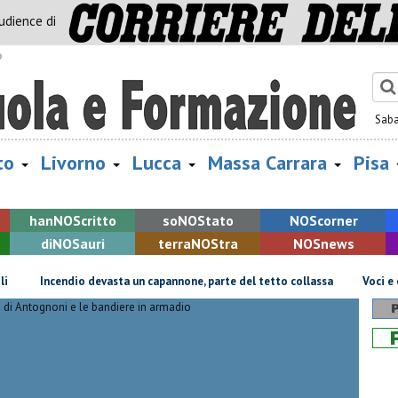
audience di
o
Sab
to
Livorno
Lucca
Massa Carrara
Pisa
han
NOS
critto
so
NOS
tato
NOS
corner
di
NOS
auri
terra
NOS
tra
NOS
news
Incendio devasta un capannone, parte del tetto collassa
Voci e chita