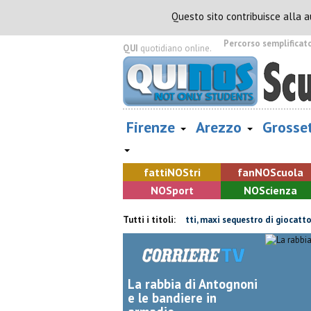
Questo sito contribuisce alla 
Percorso semplificat
QUI
quotidiano online.
Firenze
Arezzo
Grosse
fatti
NOS
tri
fan
NOS
cuola
NOS
port
NOS
cienza
oia saluta Guccini
Marchi contraffatti, maxi sequestro di giocattoli
Tutti i titoli:
La rabbia di Antognoni
e le bandiere in