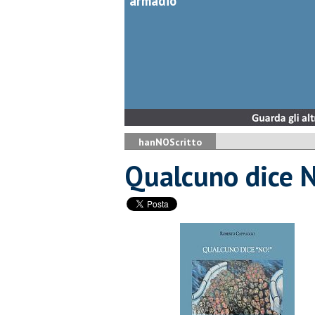
armadio
hanNOScritto
Qualcuno dice 