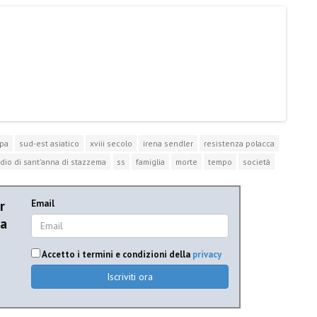
pa
sud-est asiatico
xviii secolo
irena sendler
resistenza polacca
dio di sant'anna di stazzema
ss
famiglia
morte
tempo
società
r
Email
ia
Accetto i termini e condizioni della
privacy
Iscriviti ora