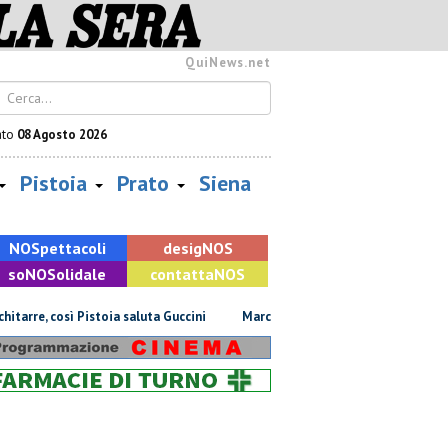
QuiNews.net
ato
08 Agosto 2026
Pistoia
Prato
Siena
NOS
pettacoli
desig
NOS
so
NOS
olidale
contatta
NOS
rre, così Pistoia saluta Guccini
Marchi contraffatti, maxi sequestro di 