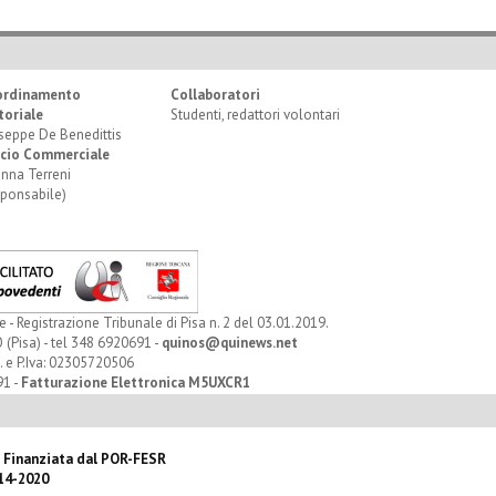
ordinamento
Collaboratori
toriale
Studenti, redattori volontari
seppe De Benedittis
icio Commerciale
anna Terreni
sponsabile)
Registrazione Tribunale di Pisa n. 2 del 03.01.2019.
 (Pisa) - tel 348 6920691 -
quinos@quinews.net
. e P.Iva: 02305720506
91 -
Fatturazione Elettronica M5UXCR1
 Finanziata dal POR-FESR
14-2020