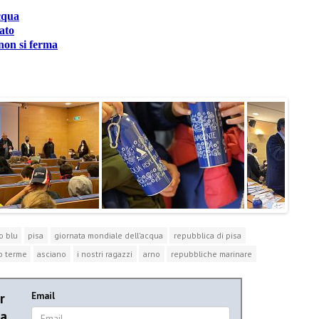
cqua
ato
non si ferma
o blu
pisa
giornata mondiale dell'acqua
repubblica di pisa
o terme
asciano
i nostri ragazzi
arno
repubbliche marinare
r
Email
ia