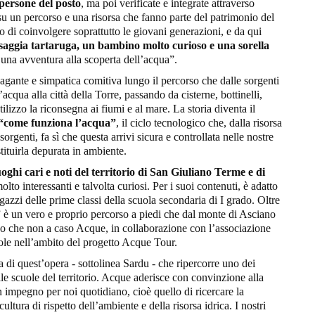
 persone del posto
, ma poi verificate e integrate attraverso
su un percorso e una risorsa che fanno parte del patrimonio del
vo di coinvolgere soprattutto le giovani generazioni, e da qui
saggia tartaruga, un bambino molto curioso e una sorella
n una avventura alla scoperta dell’acqua”.
agante e simpatica comitiva lungo il percorso che dalle sorgenti
acqua alla città della Torre, passando da cisterne, bottinelli,
ilizzo la riconsegna ai fiumi e al mare. La storia diventa il
“come funziona l’acqua”
, il ciclo tecnologico che, dalla risorsa
orgenti, fa sì che questa arrivi sicura e controllata nelle nostre
tituirla depurata in ambiente.
oghi cari e noti del territorio di San Giuliano Terme e di
molto interessanti e talvolta curiosi. Per i suoi contenuti, è adatto
gazzi delle prime classi della scuola secondaria di I grado. Oltre
” è un vero e proprio percorso a piedi che dal monte di Asciano
rso che non a caso Acque, in collaborazione con l’associazione
ole nell’ambito del progetto Acque Tour.
pa di quest’opera - sottolinea Sardu - che ripercorre uno dei
le scuole del territorio. Acque aderisce con convinzione alla
impegno per noi quotidiano, cioè quello di ricercare la
tura di rispetto dell’ambiente e della risorsa idrica. I nostri