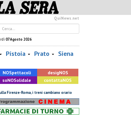
QuiNews.net
rdì
07 Agosto 2026
Pistoia
Prato
Siena
NOS
pettacoli
desig
NOS
so
NOS
olidale
contatta
NOS
e-Roma, i treni cambiano orario
Noleggio abusivo di barche, incastrati d