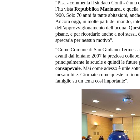
“Pisa - commenta il sindaco Conti - è una c
l’ha vista
Repubblica Marinara
, e quella
'900. Solo 70 anni fa tante abitazioni, anch
Ancora oggi, in molte parti del mondo, int
dell’approvvigionamento dell’acqua. Questa 
pisane, e per ricordarlo anche a noi stessi, 
sprecarla per nessun motivo”.
“Come Comune di San Giuliano Terme - aggi
avanti dal lontano 2007 la preziosa collab
principalmente le scuole e quindi le futur
consapevole
. Mai come adesso è utile sotto
inesauribile. Giornate come queste lo ricord
famiglie su un tema così importante”.