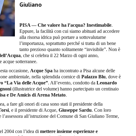
Giuliano
PISA —
Che valore ha l’acqua? Inestimabile
.
Eppure, la facilità con cui siamo abituati ad accedere
alla risorsa idrica può portare a sottovalutarne
l’importanza, soprattutto perché si tratta di un bene
tanto prezioso quanto solitamente “invisibile”. Non è
dell’Acqua
, che si celebra il 22 Marzo di ogni anno,
e acque sotterranee.
uesta occasione,
Acque Spa
ha incontrato a Pisa alcune delle
zione ambientale, nella splendida cornice di
Palazzo Blu
, dove è
ro “La Via delle Acque”
. All’evento, condotto da
Leonardo
gnoni
(illustratrice del volume) hanno partecipato un centinaio
 Pisa e De Amicis di Arena Metato
.
a, a fare gli onori di casa sono stati il presidente della
orsi
, e il presidente di Acque,
Giuseppe Sardu
. Con loro
 e l’assessora all’istruzione del Comune di San Giuliano Terme,
el 2004 con l’idea di
mettere insieme esperienze e