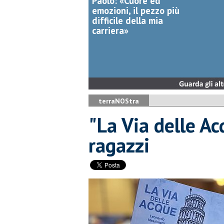
Paolo: «Cuore ed
emozioni, il pezzo più
difficile della mia
carriera»
terraNOStra
"La Via delle Ac
ragazzi