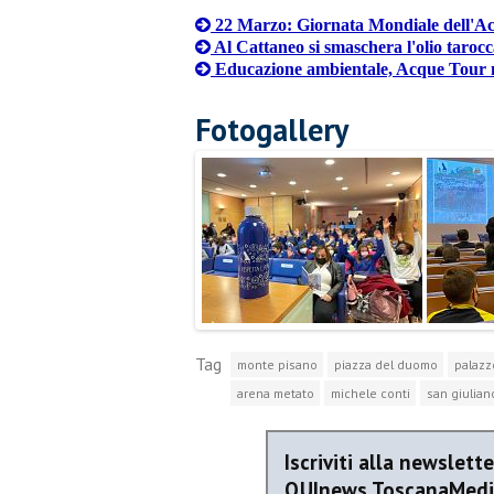
22 Marzo: Giornata Mondiale dell'A
Al Cattaneo si smaschera l'olio tarocc
Educazione ambientale, Acque Tour 
Fotogallery
Tag
monte pisano
piazza del duomo
palazz
arena metato
michele conti
san giulian
Iscriviti alla newslette
QUInews ToscanaMed