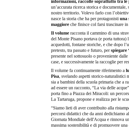
informazioni, raccolte soprattutto tra le
un’accurata ricerca storica e documentale, 
nostro territorio. Volevo farlo con l’obietti
nasce la storia che ha per protagonisti
una 
maggiore
che finisce col farsi trascinare i
Il volume
racconta il cammino di una strav
del Monte Pisano portava (e porta tuttora) l’
acquedotti, fontane storiche, e che dopo l’ut
pretesto, tra passato e futuro, per
spiegare 
presente nel sottosuolo o proveniente dalle s
case, e successivamente la raccoglie per res
Il volume fa continuamente riferimento a
lu
Pisa
, svelando aspetti storico-naturalistici 
sia a bambini della scuola primaria che a ra
ad essere un racconto, “La via delle acque
porta fino a Piazza dei Miracoli: un perco
La Tartaruga, propone e realizza per le scu
“Siamo lieti di aver contribuito alla ristam
percorsi didattici che da anni dedichiamo al
Giornata Mondiale dell'Acqua e rinnova un 
massima sostenibilità e di promuovere una cul