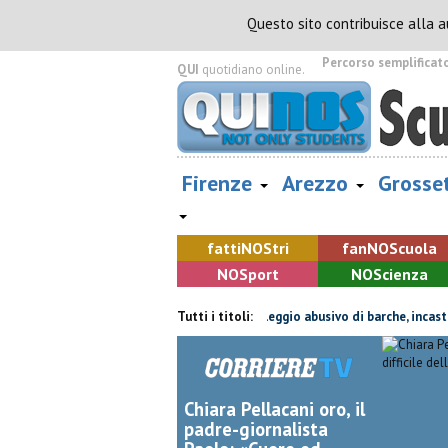
Questo sito contribuisce alla 
Percorso semplificat
QUI
quotidiano online.
Firenze
Arezzo
Grosse
fatti
NOS
tri
fan
NOS
cuola
NOS
port
NOS
cienza
, i treni cambiano orario
Tutti i titoli:
Noleggio abusivo di barche, incastrati dai soc
Chiara Pellacani oro, il
padre-giornalista