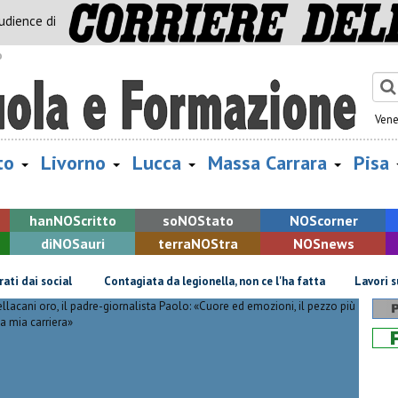
audience di
o
Vene
to
Livorno
Lucca
Massa Carrara
Pisa
han
NOS
critto
so
NOS
tato
NOS
corner
di
NOS
auri
terra
NOS
tra
NOS
news
ial
Contagiata da legionella, non ce l'ha fatta
Lavori sulla Firenz